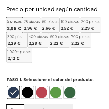
Precio por unidad según cantidad
5
piezas
25 piezas
50 piezas
100 piezas
200 piezas
2,96
€
2,66
€
2,52
€
2,29
€
2,96
€
300 piezas
400 piezas
500 piezas
700 piezas
2,29
€
2,29
€
2,22
€
2,22
€
1.000+ piezas
2,12
€
PASO 1. Seleccione el color del producto.
Gorro