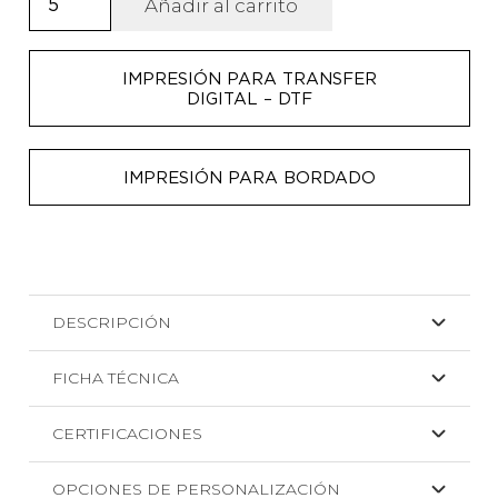
Añadir al carrito
con
efecto
IMPRESIÓN PARA TRANSFER
lavado
DIGITAL – DTF
Derek
cantidad
IMPRESIÓN PARA BORDADO
DESCRIPCIÓN
FICHA TÉCNICA
CERTIFICACIONES
OPCIONES DE PERSONALIZACIÓN