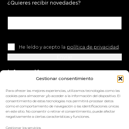
¿Quieres recibir novedades?
He leído y acepto la
política de privacidad
.
Información
Gestionar consentimiento
+34 964 420 576
Para ofrecer las mejores experiencias, utilizamos tecnologías como las
info@impretex.com
cookies para almacenar y/o acceder a la información del dispositivo. El
consentimiento de estas tecnologías nos permitirá procesar datos
como el comportamiento de navegación o las identificaciones únicas
Síguenos en redes sociales
en este sitio. No consentir o retirar el consentimiento, puede afectar
negativamente a ciertas características y funciones.
Gestionar los servicios