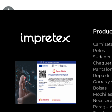
Produc
Camiset
Polos
Sudader
Chaqueta
Pantalo
Ropa de 
Gorras y
Bolsas
Mochilas
Necesere
Paragua