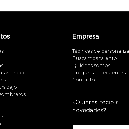
tos
Empresa
as
Técnicas de personaliz
Buscamos talento
as
Quiénes somos
s y chalecos
Preguntas frecuentes
nes
Contacto
trabajo
 sombreros
¿Quieres recibir
novedades?
s
s