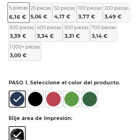
5
piezas
25 piezas
50 piezas
100 piezas
200 piezas
5,06
€
4,17
€
3,77
€
3,49
€
6,16
€
300 piezas
400 piezas
500 piezas
700 piezas
3,39
€
3,34
€
3,31
€
3,14
€
1.000+ piezas
3,00
€
PASO 1. Seleccione el color del producto.
Elije área de impresión: