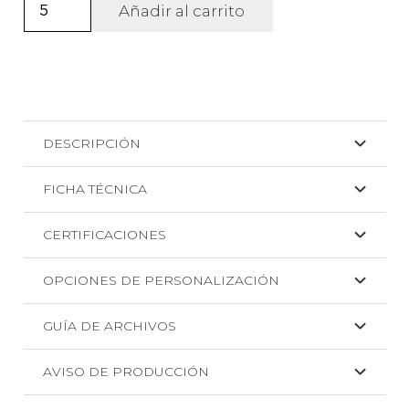
Gorro
Añadir al carrito
con
efecto
lavado
Derek
+
DESCRIPCIÓN
DTF
cantidad
FICHA TÉCNICA
CERTIFICACIONES
OPCIONES DE PERSONALIZACIÓN
GUÍA DE ARCHIVOS
AVISO DE PRODUCCIÓN