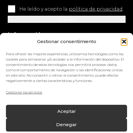
He leído y acepto la
política de privacidad
.
Información
Gestionar consentimiento
+34 964 420 576
Para ofrecer las mejores experiencias, utilizamos tecnologías como las
info@impretex.com
cookies para almacenar y/o acceder a la información del dispositivo. El
consentimiento de estas tecnologías nos permitirá procesar datos
como el comportamiento de navegación o las identificaciones únicas
Síguenos en redes sociales
en este sitio. No consentir o retirar el consentimiento, puede afectar
negativamente a ciertas características y funciones.
Gestionar los servicios
© Impretex
Aceptar
Aviso Legal
Denegar
Política de cookies