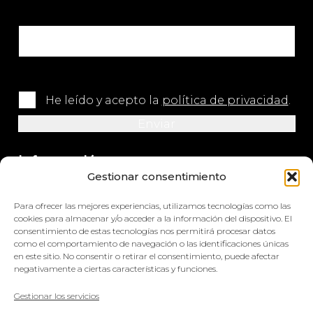
He leído y acepto la
política de privacidad
.
Información
Gestionar consentimiento
+34 964 420 576
Para ofrecer las mejores experiencias, utilizamos tecnologías como las
info@impretex.com
cookies para almacenar y/o acceder a la información del dispositivo. El
consentimiento de estas tecnologías nos permitirá procesar datos
como el comportamiento de navegación o las identificaciones únicas
Síguenos en redes sociales
en este sitio. No consentir o retirar el consentimiento, puede afectar
negativamente a ciertas características y funciones.
Gestionar los servicios