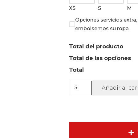
XS
S
M
Opciones servicios extra
embolsemos su ropa
Total del producto
Total de las opciones
Total
Sudadera
Añadir al car
New
Orleans
unisex.
cantidad