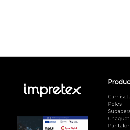
Produc
Camiset
Polos
Sudader
Chaqueta
Pantalo