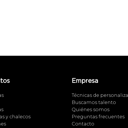
tos
Empresa
as
Técnicas de personaliz
Buscamos talento
as
Quiénes somos
s y chalecos
Preguntas frecuentes
nes
Contacto