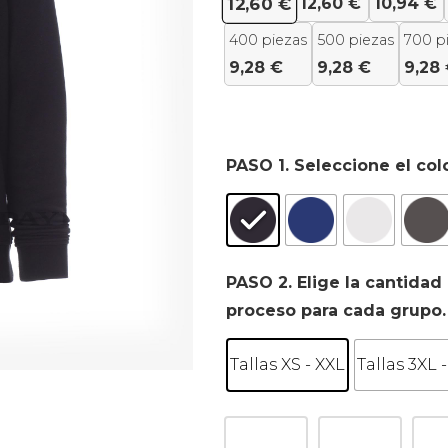
12,60
€
10,94
€
12,60
€
400 piezas
500 piezas
700 p
9,28
€
9,28
€
9,28
PASO 1. Seleccione el col
PASO 2. Elige la cantidad 
proceso para cada grupo.
Tallas XS - XXL
Tallas 3XL 