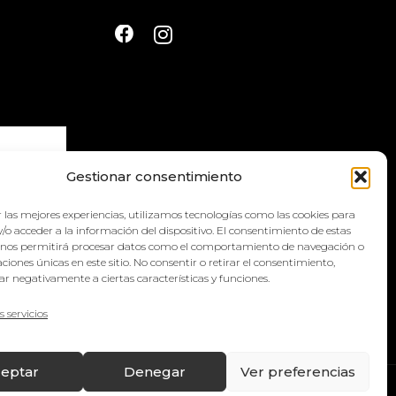
Gestionar consentimiento
 las mejores experiencias, utilizamos tecnologías como las cookies para
la
política
/o acceder a la información del dispositivo. El consentimiento de estas
 nos permitirá procesar datos como el comportamiento de navegación o
caciones únicas en este sitio. No consentir o retirar el consentimiento,
r negativamente a ciertas características y funciones.
s servicios
eptar
Denegar
Ver preferencias