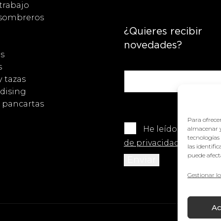
trabajo
 sombreros
¿Quieres recibir
novedades?
s
s
y tazas
dising
y pancartas
Para ofrecer
He leído y acepto 
almacenar y
tecnologías
de privacidad
.
las identifi
puede afecta
Gestionar lo
Ac