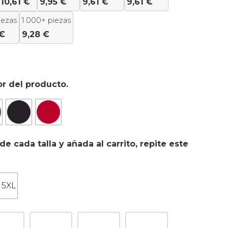
10,61
€
9,95
€
9,61
€
9,61
€
iezas
1.000+ piezas
€
9,28
€
or del producto.
de cada talla y añada al carrito, repite este
- 5XL