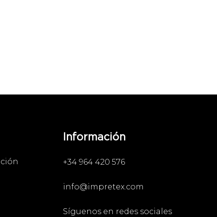
Información
ación
+34 964 420 576
info@impretex.com
Síguenos en redes sociales