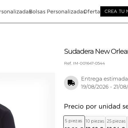
rsonalizadas
Bolsas Personalizadas
Oferta
CREA TU
Sudadera New Orlean
Ref.
IM-001647-0544
Entrega estimada
19/08/2026 - 21/08
Precio por unidad s
5
piezas
10 piezas
25 piezas