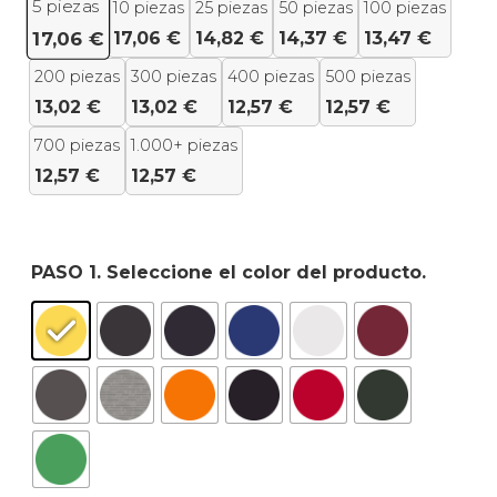
5
piezas
10 piezas
25 piezas
50 piezas
100 piezas
17,06
€
14,82
€
14,37
€
13,47
€
17,06
€
200 piezas
300 piezas
400 piezas
500 piezas
13,02
€
13,02
€
12,57
€
12,57
€
700 piezas
1.000+ piezas
12,57
€
12,57
€
PASO 1. Seleccione el color del producto.