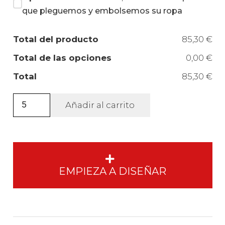
que pleguemos y embolsemos su ropa
Total del producto
85,30 €
Total de las opciones
0,00 €
Total
85,30 €
Sudadera
Añadir al carrito
Mistral
+
unisex.
cantidad
EMPIEZA A DISEÑAR