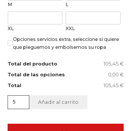
M
L
XL
XXL
Opciones servicios extra, seleccione si quiere
que pleguemos y embolsemos su ropa
Total del producto
105,45 €
Total de las opciones
0,00 €
Total
105,45 €
Sudadera
Añadir al carrito
Condor
unisex
con
capucha.