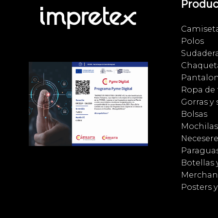
Produc
Camiset
Polos
Sudader
Chaqueta
Pantalo
Ropa de 
Gorras y
Bolsas
Mochilas
Necesere
Paragua
Botellas 
Merchan
Posters 