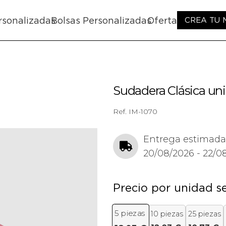
rsonalizadas
Bolsas Personalizadas
Oferta
CREA TU
Sudadera Clásica uni
Ref.
IM-1070
Entrega estimada
20/08/2026 - 22/0
Precio por unidad s
5
piezas
10 piezas
25 piezas