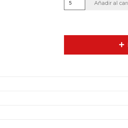
Sudadera
Añadir al car
Clásica
unisex.
cantidad