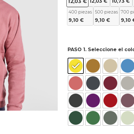
12,03
€
10,73
€
12,03
€
400 piezas
500 piezas
700 p
9,10
€
9,10
€
9,10
PASO 1. Seleccione el col