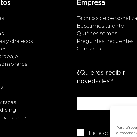
tos
Empresa
as
Técnicas de personaliz
Buscamos talento
as
Quiénes somos
s y chalecos
Preguntas frecuentes
nes
Contacto
trabajo
 sombreros
¿Quieres recibir
novedades?
s
s
y tazas
dising
y pancartas
Para ofrecer
He leído y acepto 
almacenar y