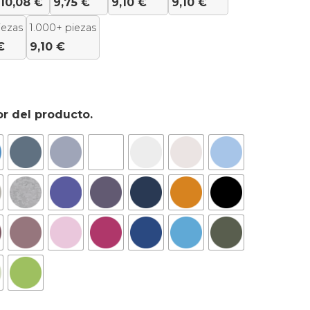
10,08
€
9,75
€
9,10
€
9,10
€
iezas
1.000+ piezas
€
9,10
€
or del producto.