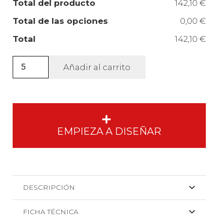
Total del producto
142,10 €
Total de las opciones
0,00 €
Total
142,10 €
Sudadera
Añadir al carrito
Changer
2.0
unisex.
cantidad
EMPIEZA A DISEÑAR
DESCRIPCIÓN
FICHA TÉCNICA