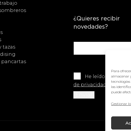
trabajo
 sombreros
¿Quieres recibir
novedades?
s
s
y tazas
dising
y pancartas
Para ofrecer
He leído y acepto 
almacenar y
tecnologías
de privacidad
.
las identifi
puede afecta
Gestionar lo
Ac