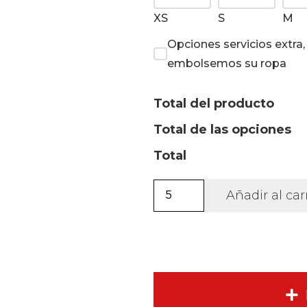
XS
S
M
Opciones servicios extra
embolsemos su ropa
Total del producto
Total de las opciones
Total
Sudadera
Añadir al car
Aneto
unisex
con
cremallera
3/4.
cantidad