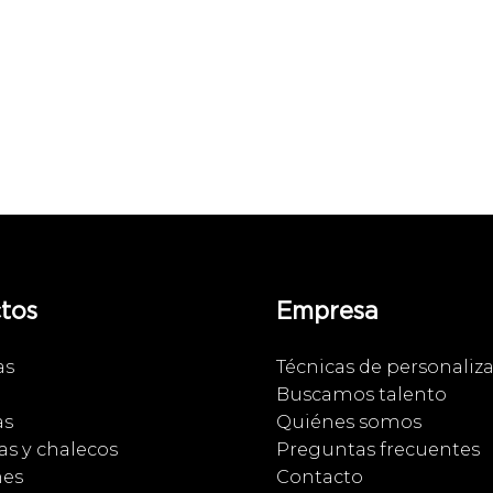
tos
Empresa
as
Técnicas de personaliz
Buscamos talento
as
Quiénes somos
s y chalecos
Preguntas frecuentes
nes
Contacto