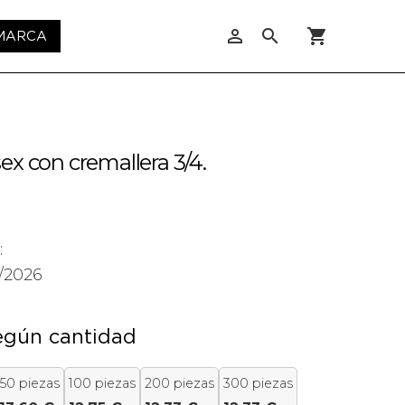
person_outline
search
shopping_cart
 MARCA
x con cremallera 3/4.
:
8/2026
egún cantidad
50 piezas
100 piezas
200 piezas
300 piezas