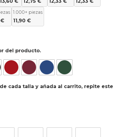
13,60
€
12,75
€
12,33
€
12,33
€
iezas
1.000+ piezas
0
€
11,90
€
or del producto.
de cada talla y añada al carrito, repite este