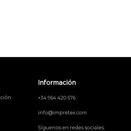
Información
ación
+34 964 420 576
info@impretex.com
Síguenos en redes sociales