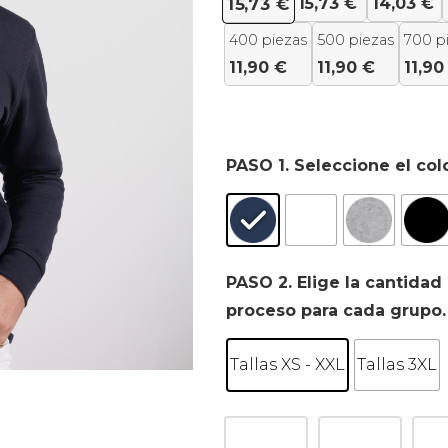
15,73
€
14,03
€
15,73
€
400 piezas
500 piezas
700 p
11,90
€
11,90
€
11,9
PASO 1. Seleccione el col
PASO 2. Elige la cantidad 
proceso para cada grupo.
Tallas XS - XXL
Tallas 3XL