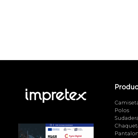
Produc
Camiset
Polos
Sudader
Chaqueta
Pantalo