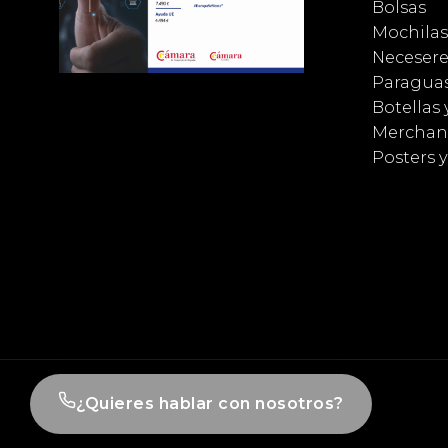
Bolsas
Mochilas
Necesere
Paragua
Botellas 
Merchan
Posters 
¿Quieres hablar con nosotros?
© Impretex