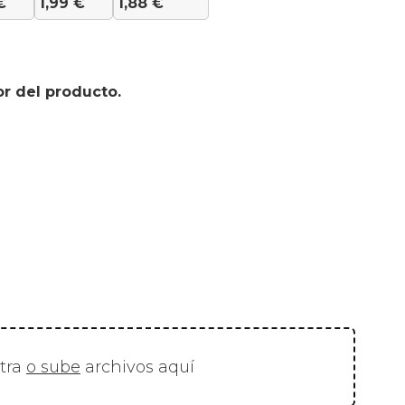
€
1,99
€
1,88
€
or del producto.
stra
o sube
archivos aquí