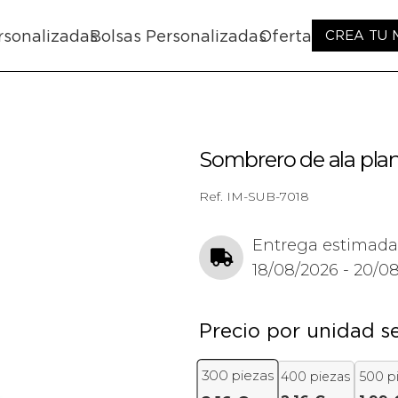
rsonalizadas
Bolsas Personalizadas
Oferta
CREA TU
Sombrero de ala pl
Ref.
IM-SUB-7018
Entrega estimada
18/08/2026 - 20/0
Precio por unidad s
300
piezas
400 piezas
500 p