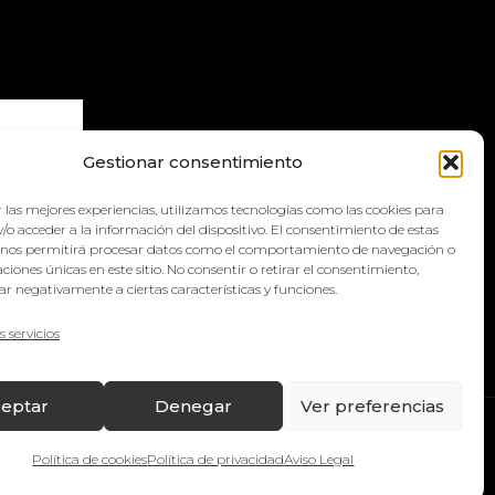
Gestionar consentimiento
 las mejores experiencias, utilizamos tecnologías como las cookies para
la
política
/o acceder a la información del dispositivo. El consentimiento de estas
 nos permitirá procesar datos como el comportamiento de navegación o
caciones únicas en este sitio. No consentir o retirar el consentimiento,
r negativamente a ciertas características y funciones.
s servicios
eptar
Denegar
Ver preferencias
es
Política de privacidad
Política de Compras y Devoluciones
Política de cookies
Política de privacidad
Aviso Legal