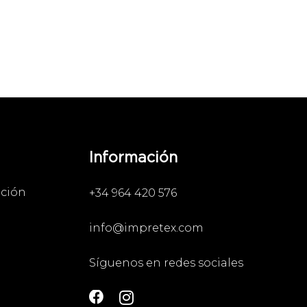
Información
ación
+34 964 420 576
info@impretex.com
Síguenos en redes sociales