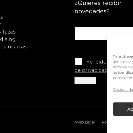
¿Quieres recibir
novedades?
s
s
y tazas
dising
y pancartas
Para ofrecer
He leído y acepto 
almacenar y
tecnologías
de privacidad
.
las identifi
puede afecta
Gestionar lo
Ac
Aviso Legal
Política de cooki