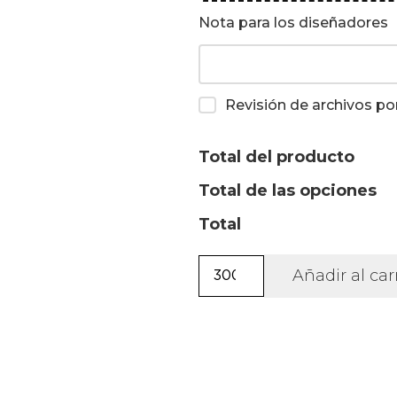
Nota para los diseñadores
Revisión de archivos po
Total del producto
Total de las opciones
Total
Sombrero
Añadir al car
de
ala
plana
Jones
+