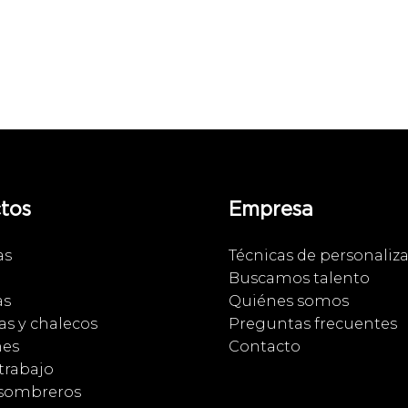
tos
Empresa
as
Técnicas de personaliz
Buscamos talento
as
Quiénes somos
s y chalecos
Preguntas frecuentes
nes
Contacto
trabajo
 sombreros