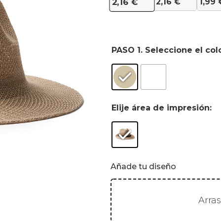
2,16
€
1,99
2,16
€
PASO 1. Seleccione el col
Elije área de impresión:
Añade tu diseño
Arra