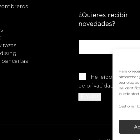
 sombreros
¿Quieres recibir
novedades?
s
s
y tazas
dising
y pancartas
Para ofrecer
He leído y acepto 
almacenar y
tecnologías
de privacidad
.
las identifi
puede afecta
Gestionar lo
Ac