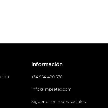
Información
ación
+34 964 420 576
info@impretex.com
Síguenos en redes sociales