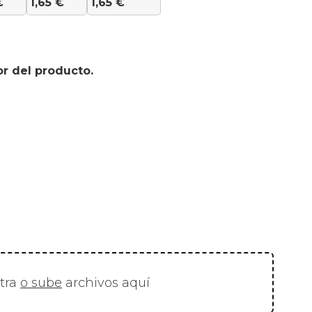
€
1,65
€
1,65
€
or del producto.
stra
o sube
archivos aquí