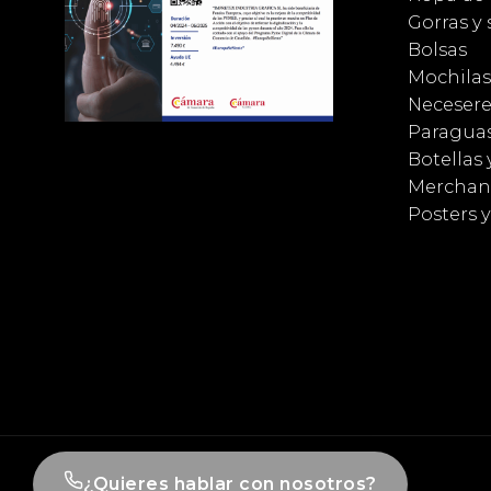
Gorras y
Bolsas
Mochilas
Necesere
Paragua
Botellas 
Merchan
Posters 
¿Quieres hablar con nosotros?