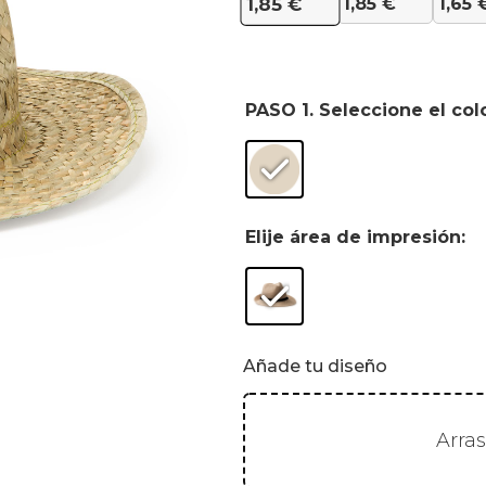
1,85
€
1,65
1,85
€
PASO 1. Seleccione el col
Elije área de impresión:
Añade tu diseño
Arra