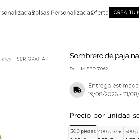
rsonalizadas
Bolsas Personalizadas
Oferta
CREA TU
Sombrero de paja na
 Halley + SERIGRAFIA
Ref.
IM-SER-7062
Entrega estimada
19/08/2026 - 21/08
Precio por unidad s
300
piezas
400 piezas
500 p