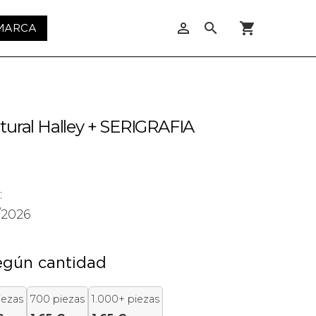
person_outline
search
shopping_cart
 MARCA
tural Halley + SERIGRAFIA
:
/2026
egún cantidad
iezas
700 piezas
1.000+ piezas