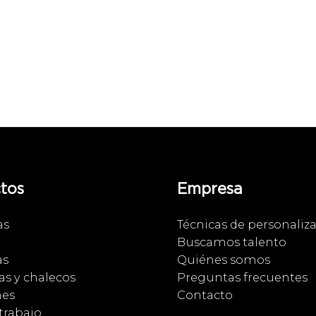
tos
Empresa
as
Técnicas de personaliz
Buscamos talento
as
Quiénes somos
s y chalecos
Preguntas frecuentes
nes
Contacto
trabajo