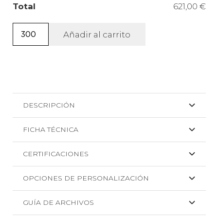
Total
621,00 €
Sombrero
Añadir al carrito
de
material
sintético
Beloc
+
DESCRIPCIÓN
SERIGRAFIA
cantidad
FICHA TÉCNICA
CERTIFICACIONES
OPCIONES DE PERSONALIZACIÓN
GUÍA DE ARCHIVOS