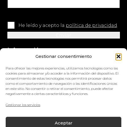
He leído y acepto la
política de privacidad
.
Información
Gestionar consentimiento
+34 964 420 576
Para ofrecer las mejores experiencias, utilizamos tecnologías como las
info@impretex.com
cookies para almacenar y/o acceder a la información del dispositivo. El
consentimiento de estas tecnologías nos permitirá procesar datos
como el comportamiento de navegación o las identificaciones únicas
Síguenos en redes sociales
en este sitio. No consentir o retirar el consentimiento, puede afectar
negativamente a ciertas características y funciones.
Gestionar los servicios
© Impretex
Aceptar