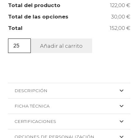
Total del producto
122,00 €
Total de las opciones
30,00 €
Total
152,00 €
Braga
Añadir al carrito
de
poliéster
y
spandex
Ponkar
DESCRIPCIÓN
+
SERIGRAFIA
FICHA TÉCNICA
cantidad
CERTIFICACIONES
OPCIONES DE PERSONALIZACIÓN