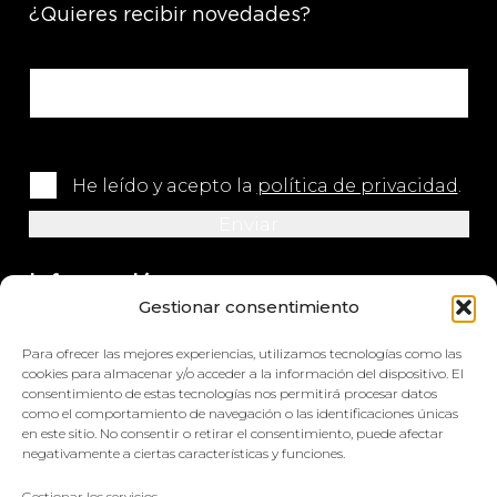
¿Quieres recibir novedades?
He leído y acepto la
política de privacidad
.
Información
Gestionar consentimiento
+34 964 420 576
Para ofrecer las mejores experiencias, utilizamos tecnologías como las
info@impretex.com
cookies para almacenar y/o acceder a la información del dispositivo. El
consentimiento de estas tecnologías nos permitirá procesar datos
como el comportamiento de navegación o las identificaciones únicas
Síguenos en redes sociales
en este sitio. No consentir o retirar el consentimiento, puede afectar
negativamente a ciertas características y funciones.
Gestionar los servicios