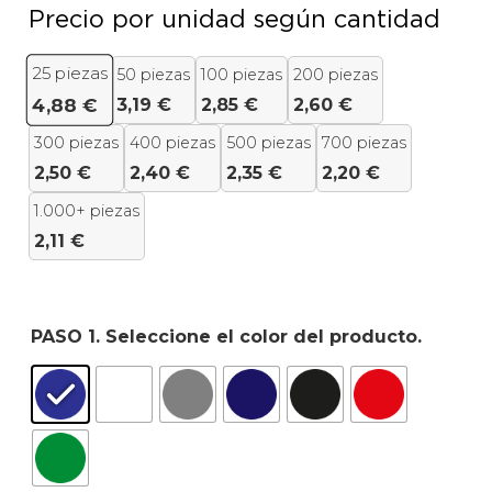
Precio por unidad según cantidad
25
piezas
50 piezas
100 piezas
200 piezas
3,19
€
2,85
€
2,60
€
4,88
€
300 piezas
400 piezas
500 piezas
700 piezas
2,50
€
2,40
€
2,35
€
2,20
€
1.000+ piezas
2,11
€
PASO 1. Seleccione el color del producto.