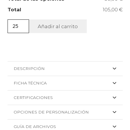
Total
105,00 €
Bolsa
Añadir al carrito
zapatos
de
algodón
Zapax
+
DESCRIPCIÓN
SERIGRAFIA
cantidad
FICHA TÉCNICA
CERTIFICACIONES
OPCIONES DE PERSONALIZACIÓN
GUÍA DE ARCHIVOS