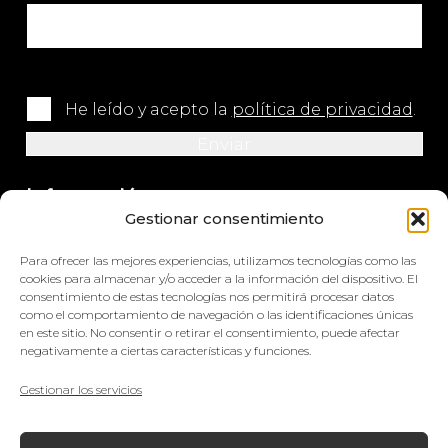
He leído y acepto la
política de privacidad
.
Información
Gestionar consentimiento
+34 964 420 576
Para ofrecer las mejores experiencias, utilizamos tecnologías como las
info@impretex.com
cookies para almacenar y/o acceder a la información del dispositivo. El
consentimiento de estas tecnologías nos permitirá procesar datos
como el comportamiento de navegación o las identificaciones únicas
Síguenos en redes sociales
en este sitio. No consentir o retirar el consentimiento, puede afectar
negativamente a ciertas características y funciones.
Gestionar los servicios
© Impretex