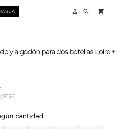
person_outline
search
shopping_cart
 MARCA
do y algodón para dos botellas Loire +
:
8/2026
egún cantidad