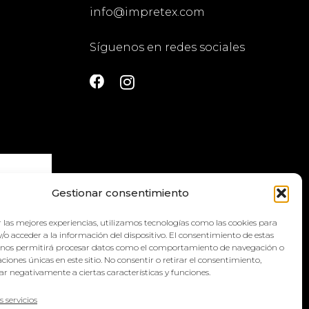
info@impretex.com
Síguenos en redes sociales
Gestionar consentimiento
 las mejores experiencias, utilizamos tecnologías como las cookies para
la
política
/o acceder a la información del dispositivo. El consentimiento de estas
 nos permitirá procesar datos como el comportamiento de navegación o
caciones únicas en este sitio. No consentir o retirar el consentimiento,
r negativamente a ciertas características y funciones.
s servicios