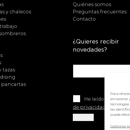
as
Quiénes somos
s y chalecos
Preguntas frecuentes
nes
Contacto
trabajo
 sombreros
¿Quieres recibir
novedades?
s
s
y tazas
dising
y pancartas
Para ofrecer
He leído y acepto 
almacenar y
tecnologías
de privacidad
.
las identifi
puede afecta
Gestionar lo