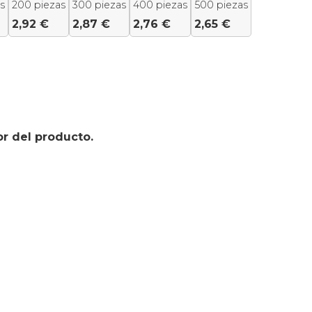
s
200 piezas
300 piezas
400 piezas
500 piezas
2,92
€
2,87
€
2,76
€
2,65
€
or del producto.