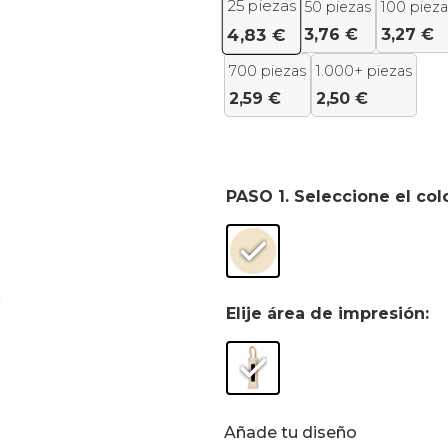
25
piezas
50 piezas
100 pieza
3,76
€
3,27
€
4,83
€
700 piezas
1.000+ piezas
2,59
€
2,50
€
PASO 1. Seleccione el col
Elije área de impresión:
Añade tu diseño