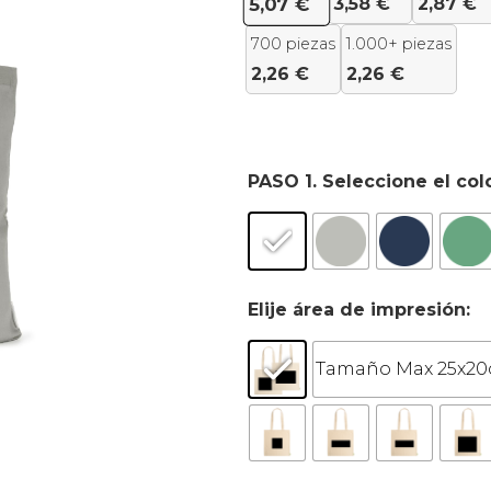
3,58
€
2,87
€
5,07
€
700 piezas
1.000+ piezas
2,26
€
2,26
€
PASO 1. Seleccione el col
Elije área de impresión:
Tamaño Max 25x20