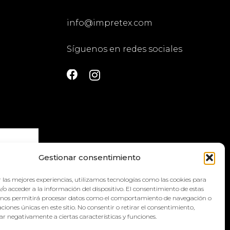
info@impretex.com
Síguenos en redes sociales
Gestionar consentimiento
 las mejores experiencias, utilizamos tecnologías como las cookies para
la
política
/o acceder a la información del dispositivo. El consentimiento de estas
 nos permitirá procesar datos como el comportamiento de navegación o
caciones únicas en este sitio. No consentir o retirar el consentimiento,
r negativamente a ciertas características y funciones.