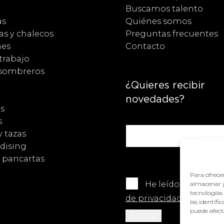
Buscamos talento
as
Quiénes somos
s y chalecos
Preguntas frecuentes
nes
Contacto
trabajo
 sombreros
¿Quieres recibir
novedades?
s
s
y tazas
dising
y pancartas
Para ofrecer
He leído y acepto 
almacenar y
tecnologías
de privacidad
.
las identifi
puede afecta