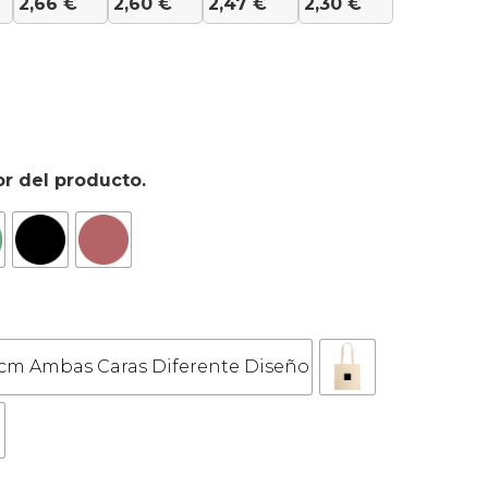
2,66
€
2,60
€
2,47
€
2,30
€
or del producto.
cm Ambas Caras Diferente Diseño