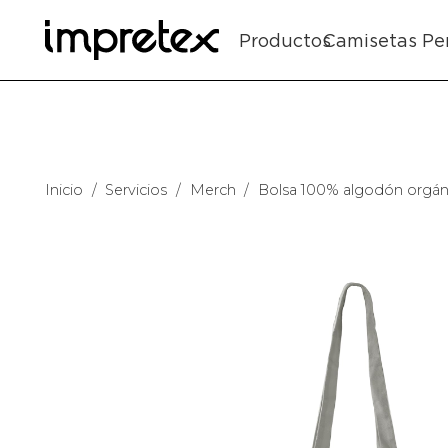
Productos
Camisetas Pe
Inicio
/
Servicios
/
Merch
/
Bolsa 100% algodón orgán