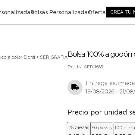
rsonalizadas
Bolsas Personalizadas
Oferta
CREA TU
Bolsa 100% algodón 
ico a color Dorsi + SERIGRAFIA
Ref.
IM-SER-1653
Entrega estimada
19/08/2026 - 21/08
Precio por unidad s
25
piezas
50 piezas
100 pieza