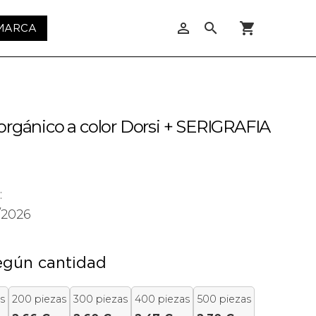
person_outline
search
shopping_cart
 MARCA
orgánico a color Dorsi + SERIGRAFIA
:
/2026
egún cantidad
s
200 piezas
300 piezas
400 piezas
500 piezas