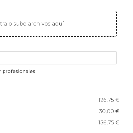
stra
o sube
archivos aquí
r profesionales
126,75 €
30,00 €
156,75 €