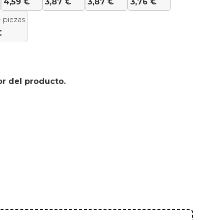
4,59
€
3,87
€
3,87
€
3,76
€
 piezas
€
or del producto.