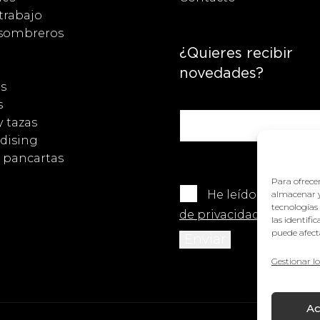
trabajo
 sombreros
¿Quieres recibir
novedades?
s
s
y tazas
dising
y pancartas
Para ofrecer
He leído y acepto 
almacenar y
tecnologías
de privacidad
.
las identifi
puede afecta
Gestionar lo
Ac