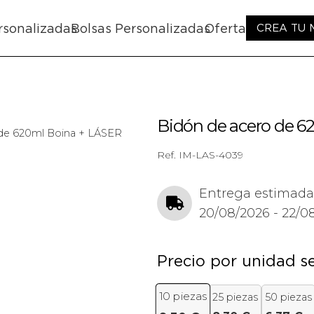
rsonalizadas
Bolsas Personalizadas
Oferta
CREA TU
Bidón de acero de 6
de 620ml Boina + LÁSER
Ref.
IM-LAS-4039
Entrega estimada
20/08/2026 - 22/0
Precio por unidad s
10
piezas
25 piezas
50 piezas