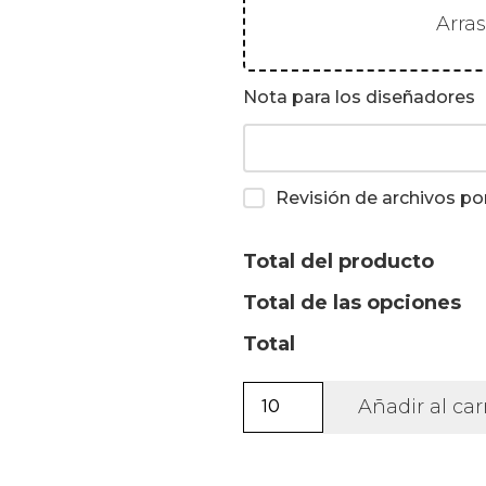
Arra
Nota para los diseñadores
Revisión de archivos po
Total del producto
Total de las opciones
Total
Bidón
Añadir al car
de
acero