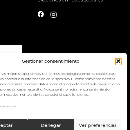
Gestionar consentimiento
 las mejores experiencias, utilizamos tecnologías como las cookies para
la
política
/o acceder a la información del dispositivo. El consentimiento de estas
 nos permitirá procesar datos como el comportamiento de navegación o
caciones únicas en este sitio. No consentir o retirar el consentimiento,
r negativamente a ciertas características y funciones.
s servicios
eptar
Denegar
Ver preferencias