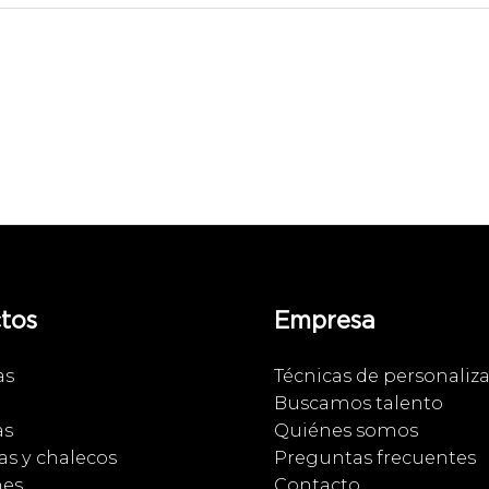
tos
Empresa
as
Técnicas de personaliz
Buscamos talento
as
Quiénes somos
s y chalecos
Preguntas frecuentes
nes
Contacto