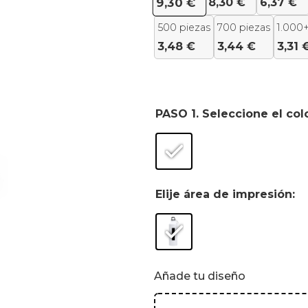
8,30
€
6,37
€
9,30
€
500 piezas
700 piezas
1.000+
3,48
€
3,44
€
3,31
PASO 1. Seleccione el col
Elije área de impresión:
Añade tu diseño