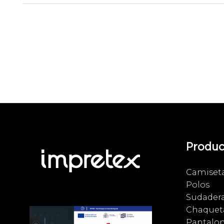
Produc
Camiset
Polos
Sudader
Chaqueta
Pantalo