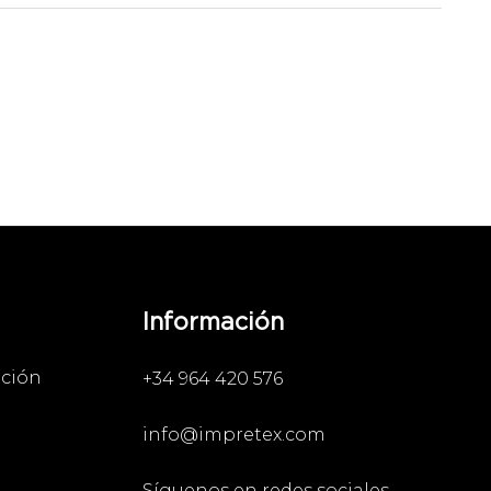
Información
ación
+34 964 420 576
info@impretex.com
Síguenos en redes sociales