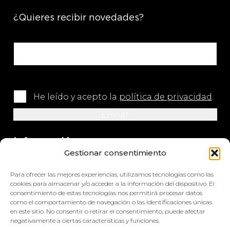
¿Quieres recibir novedades?
He leído y acepto la
política de privacidad
.
Información
Gestionar consentimiento
+34 964 420 576
Para ofrecer las mejores experiencias, utilizamos tecnologías como las
info@impretex.com
cookies para almacenar y/o acceder a la información del dispositivo. El
consentimiento de estas tecnologías nos permitirá procesar datos
como el comportamiento de navegación o las identificaciones únicas
Síguenos en redes sociales
en este sitio. No consentir o retirar el consentimiento, puede afectar
negativamente a ciertas características y funciones.