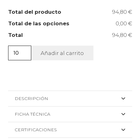
Total del producto
94,80 €
Total de las opciones
0,00 €
Total
94,80 €
Bolsa
Añadir al carrito
100%
algodón
orgánico
acabado
natural
DESCRIPCIÓN
+
DTG
FICHA TÉCNICA
cantidad
CERTIFICACIONES