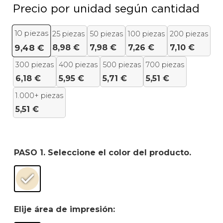
Precio por unidad según cantidad
10
piezas
25 piezas
50 piezas
100 piezas
200 piezas
8,98
€
7,98
€
7,26
€
7,10
€
9,48
€
300 piezas
400 piezas
500 piezas
700 piezas
6,18
€
5,95
€
5,71
€
5,51
€
1.000+ piezas
5,51
€
PASO 1. Seleccione el color del producto.
Elije área de impresión: