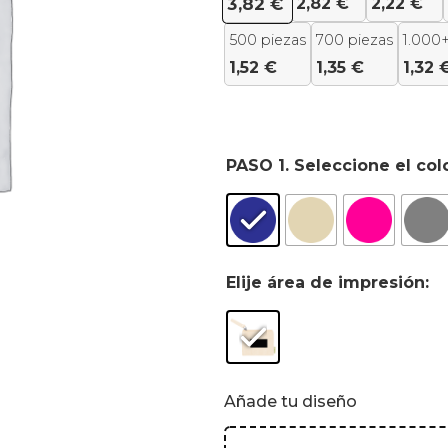
2,82
€
2,22
€
3,82
€
500 piezas
700 piezas
1.000+
1,52
€
1,35
€
1,32
PASO 1. Seleccione el col
Elije área de impresión:
Añade tu diseño