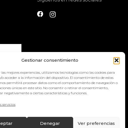
Gestionar consentimiento
 las mejores experiencias, utilizamos tecnologías como las cookies para
la
política
/o acceder a la información del dispositivo. El consentimiento de estas
 nos permitirá procesar datos como el comportamiento de navegación o
caciones únicas en este sitio. No consentir o retirar el consentimiento,
r negativamente a ciertas características y funciones.
s servicios
eptar
Denegar
Ver preferencias