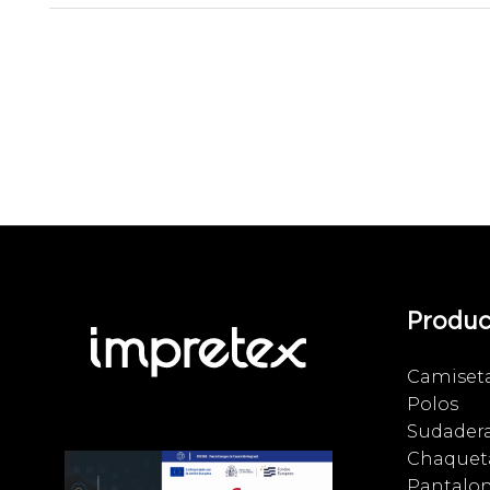
Produc
Camiset
Polos
Sudader
Chaqueta
Pantalo