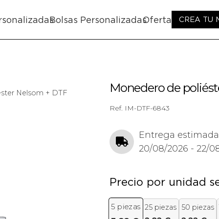
rsonalizadas
Bolsas Personalizadas
Oferta
CREA TU
Monedero de poliés
ster Nelsom + DTF
Ref.
IM-DTF-6843
Entrega estimada
20/08/2026 - 22/0
Precio por unidad s
5
piezas
25 piezas
50 piezas