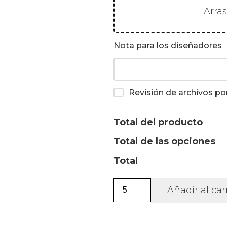
Arra
Nota para los diseñadores
Revisión de archivos po
Total del producto
Total de las opciones
Total
Monedero
Añadir al car
de
poliéster