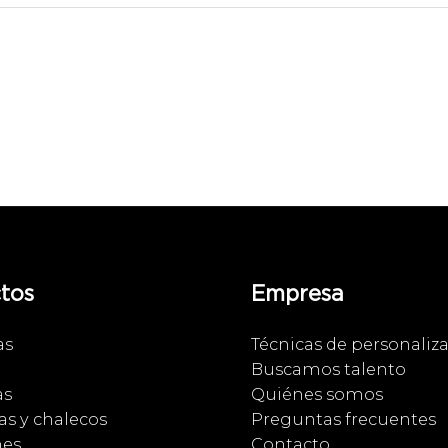
tos
Empresa
as
Técnicas de personaliz
Buscamos talento
as
Quiénes somos
s y chalecos
Preguntas frecuentes
nes
Contacto