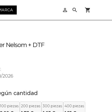
person_outline
search
shopping_cart
 MARCA
ter Nelsom + DTF
:
8/2026
egún cantidad
100 piezas
200 piezas
300 piezas
400 piezas