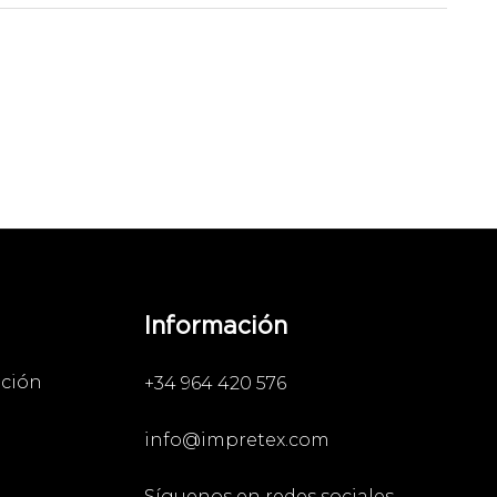
Información
ación
+34 964 420 576
info@impretex.com
Síguenos en redes sociales