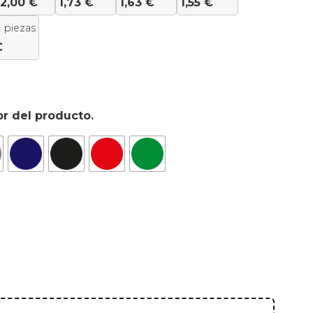
2,00
€
1,73
€
1,63
€
1,55
€
 piezas
€
or del producto.