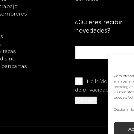
trabajo
 sombreros
¿Quieres recibir
novedades?
s
s
y tazas
dising
y pancartas
Para ofrecer
He leído y acepto 
almacenar y
tecnologías
de privacidad
.
las identifi
puede afecta
Gestionar lo
Ac