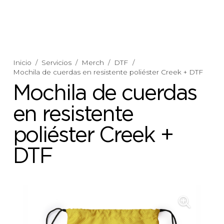
Inicio
/
Servicios
/
Merch
/
DTF
/
Mochila de cuerdas en resistente poliéster Creek + DTF
Mochila de cuerdas
en resistente
poliéster Creek +
DTF