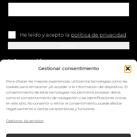
He leído y acepto la
política de privacidad
.
Información
Gestionar consentimiento
+34 964 420 576
Para ofrecer las mejores experiencias, utilizamos tecnologías como las
info@impretex.com
cookies para almacenar y/o acceder a la información del dispositivo. El
consentimiento de estas tecnologías nos permitirá procesar datos
como el comportamiento de navegación o las identificaciones únicas
Síguenos en redes sociales
en este sitio. No consentir o retirar el consentimiento, puede afectar
negativamente a ciertas características y funciones.
Gestionar los servicios
© Impretex