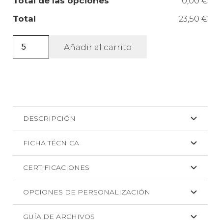
Total de las opciones
0,00 €
Total
23,50 €
Mochila
Añadir al carrito
de
cuerdas
en
resistente
poliéster
DESCRIPCIÓN
Creek
+
FICHA TÉCNICA
DTF
cantidad
CERTIFICACIONES
OPCIONES DE PERSONALIZACIÓN
GUÍA DE ARCHIVOS