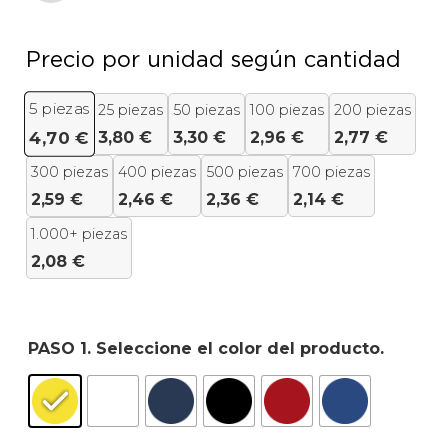
Precio por unidad según cantidad
5
piezas
25 piezas
50 piezas
100 piezas
200 piezas
3,80
€
3,30
€
2,96
€
2,77
€
4,70
€
300 piezas
400 piezas
500 piezas
700 piezas
2,59
€
2,46
€
2,36
€
2,14
€
1.000+ piezas
2,08
€
PASO 1. Seleccione el color del producto.