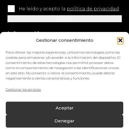
He leído y acepto la
política de privacidad
.
Información
Gestionar consentimiento
+34 964 420 576
Para ofrecer las mejores experiencias, utilizamos tecnologías como las
info@impretex.com
cookies para almacenar y/o acceder a la información del dispositivo. El
consentimiento de estas tecnologías nos permitirá procesar datos
como el comportamiento de navegación o las identificaciones únicas
Síguenos en redes sociales
en este sitio. No consentir o retirar el consentimiento, puede afectar
negativamente a ciertas características y funciones.
Gestionar los servicios
© Impretex
Aceptar
Aviso Legal
Denegar
Política de cookies