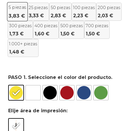
5
piezas
25 piezas
50 piezas
100 piezas
200 piezas
3,33
€
2,83
€
2,23
€
2,03
€
3,83
€
300 piezas
400 piezas
500 piezas
700 piezas
1,73
€
1,60
€
1,50
€
1,50
€
1.000+ piezas
1,48
€
PASO 1. Seleccione el color del producto.
Elije área de impresión: