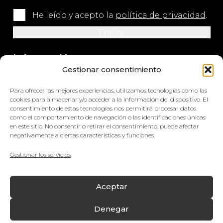
He leído y acepto la
política de privacidad
.
Información
Gestionar consentimiento
+34 964 420 576
Para ofrecer las mejores experiencias, utilizamos tecnologías como las
info@impretex.com
cookies para almacenar y/o acceder a la información del dispositivo. El
consentimiento de estas tecnologías nos permitirá procesar datos
como el comportamiento de navegación o las identificaciones únicas
Síguenos en redes sociales
en este sitio. No consentir o retirar el consentimiento, puede afectar
negativamente a ciertas características y funciones.
Gestionar los servicios
© Impretex
Aceptar
Aviso Legal
Denegar
Política de cookies