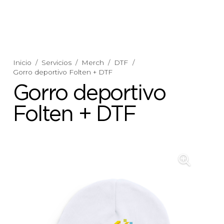
Inicio
/
Servicios
/
Merch
/
DTF
/
Gorro deportivo Folten + DTF
Gorro deportivo
Folten + DTF