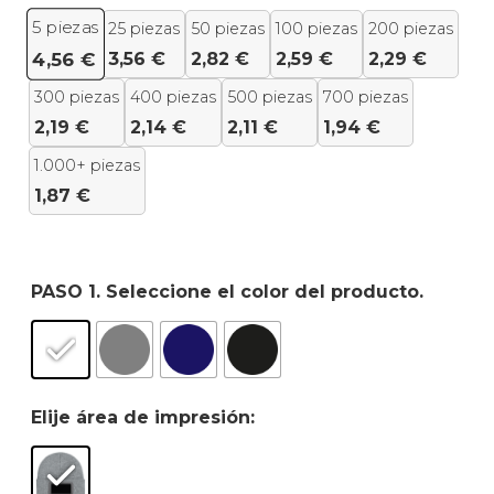
5
piezas
25 piezas
50 piezas
100 piezas
200 piezas
3,56
€
2,82
€
2,59
€
2,29
€
4,56
€
300 piezas
400 piezas
500 piezas
700 piezas
2,19
€
2,14
€
2,11
€
1,94
€
1.000+ piezas
1,87
€
PASO 1. Seleccione el color del producto.
Elije área de impresión: