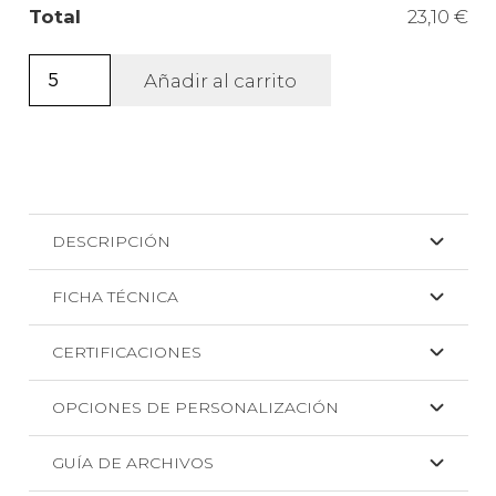
Total
23,10 €
Gorra
Añadir al carrito
de
algodón
y
poliéster
con
DESCRIPCIÓN
diseño
de
FICHA TÉCNICA
camuflaje
+
CERTIFICACIONES
DTF
cantidad
OPCIONES DE PERSONALIZACIÓN
GUÍA DE ARCHIVOS