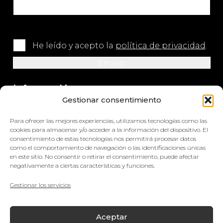
He leído y acepto la
política de privacidad
.
Información
Gestionar consentimiento
+34 964 420 576
Para ofrecer las mejores experiencias, utilizamos tecnologías como las
info@impretex.com
cookies para almacenar y/o acceder a la información del dispositivo. El
consentimiento de estas tecnologías nos permitirá procesar datos
como el comportamiento de navegación o las identificaciones únicas
Síguenos en redes sociales
en este sitio. No consentir o retirar el consentimiento, puede afectar
negativamente a ciertas características y funciones.
Gestionar los servicios
© Impretex
Aceptar