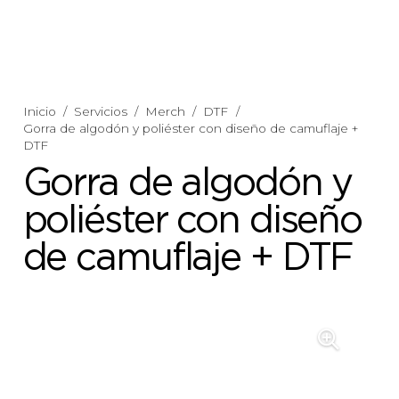
Inicio
/
Servicios
/
Merch
/
DTF
/
Gorra de algodón y poliéster con diseño de camuflaje +
DTF
Gorra de algodón y
poliéster con diseño
de camuflaje + DTF