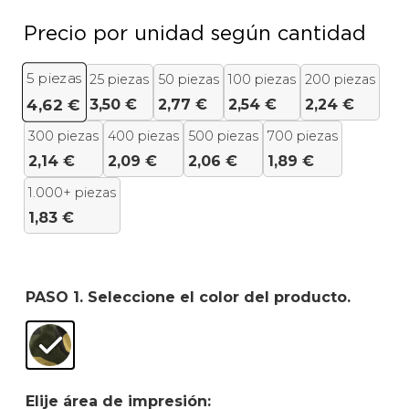
Precio por unidad según cantidad
5
piezas
25 piezas
50 piezas
100 piezas
200 piezas
3,50
€
2,77
€
2,54
€
2,24
€
4,62
€
300 piezas
400 piezas
500 piezas
700 piezas
2,14
€
2,09
€
2,06
€
1,89
€
1.000+ piezas
1,83
€
PASO 1. Seleccione el color del producto.
Elije área de impresión: