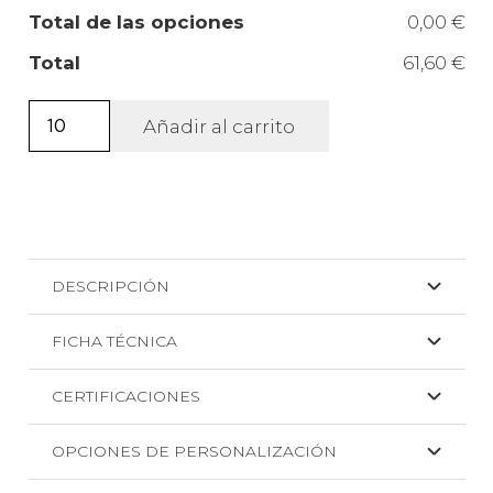
Total de las opciones
0,00 €
Total
61,60 €
Bolsa
Añadir al carrito
de
yute
laminado
y
algodón
DESCRIPCIÓN
para
dos
FICHA TÉCNICA
botellas
Loire
CERTIFICACIONES
+
DTF
OPCIONES DE PERSONALIZACIÓN
cantidad