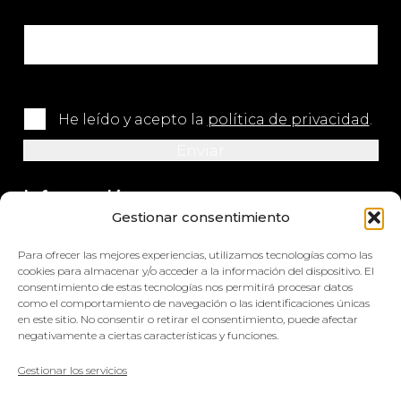
He leído y acepto la
política de privacidad
.
Información
Gestionar consentimiento
+34 964 420 576
Para ofrecer las mejores experiencias, utilizamos tecnologías como las
info@impretex.com
cookies para almacenar y/o acceder a la información del dispositivo. El
consentimiento de estas tecnologías nos permitirá procesar datos
como el comportamiento de navegación o las identificaciones únicas
Síguenos en redes sociales
en este sitio. No consentir o retirar el consentimiento, puede afectar
negativamente a ciertas características y funciones.
Gestionar los servicios