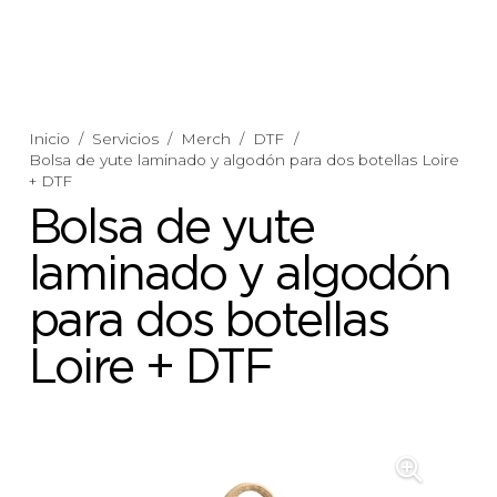
Inicio
/
Servicios
/
Merch
/
DTF
/
Bolsa de yute laminado y algodón para dos botellas Loire
+ DTF
Bolsa de yute
laminado y algodón
para dos botellas
Loire + DTF