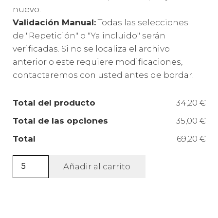
nuevo.
Validación Manual:
Todas las selecciones
de "Repetición" o "Ya incluido" serán
verificadas. Si no se localiza el archivo
anterior o este requiere modificaciones,
contactaremos con usted antes de bordar.
Total del producto
34,20 €
Total de las opciones
35,00 €
Total
69,20 €
Toalla
Añadir al carrito
de
microfibra
multi-
deporte