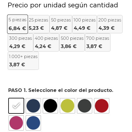
Precio por unidad según cantidad
5
piezas
25 piezas
50 piezas
100 piezas
200 piezas
5,23
€
4,87
€
4,49
€
4,39
€
6,84
€
300 piezas
400 piezas
500 piezas
700 piezas
4,29
€
4,24
€
3,86
€
3,87
€
1.000+ piezas
3,87
€
PASO 1. Seleccione el color del producto.