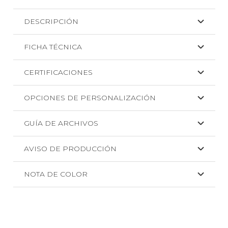
de
DESCRIPCIÓN
algodón
y
FICHA TÉCNICA
yute
Wilkes
CERTIFICACIONES
+
BORDADO
OPCIONES DE PERSONALIZACIÓN
cantidad
GUÍA DE ARCHIVOS
AVISO DE PRODUCCIÓN
NOTA DE COLOR