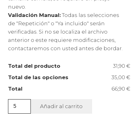
nuevo.
Validación Manual:
Todas las selecciones
de "Repetición" o "Ya incluido" serán
verificadas. Si no se localiza el archivo
anterior o este requiere modificaciones,
contactaremos con usted antes de bordar.
Total del producto
31,90 €
Total de las opciones
35,00 €
Total
66,90 €
Mochila
Añadir al carrito
de
cordones
línea
eco