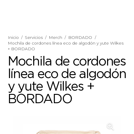
Inicio
/
Servicios
/
Merch
/
BORDADO
/
Mochila de cordones línea eco de algodón y yute Wilkes
+ BORDADO
Mochila de cordones
línea eco de algodón
y yute Wilkes +
BORDADO