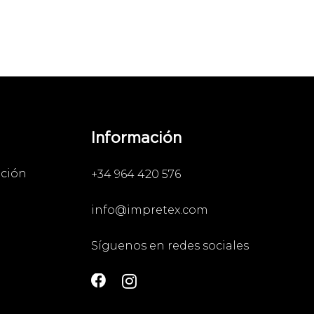
Información
ación
+34 964 420 576
info@impretex.com
Síguenos en redes sociales