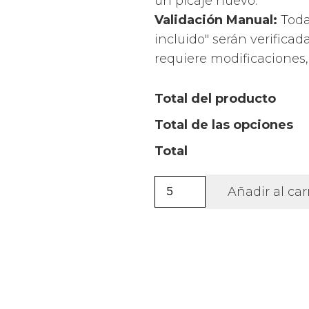
un picaje nuevo.
Validación Manual:
Todas
incluido" serán verificada
requiere modificaciones
Total del producto
Total de las opciones
Total
Gorro
Añadir al car
deportivo
Folten
+
BORDADO
cantidad