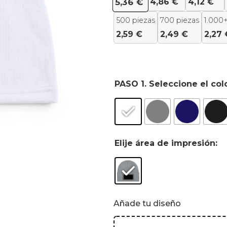
4,86
€
4,12
€
5,36
€
500 piezas
700 piezas
1.000+
2,59
€
2,49
€
2,27
PASO 1. Seleccione el col
Elije área de impresión:
Añade tu diseño