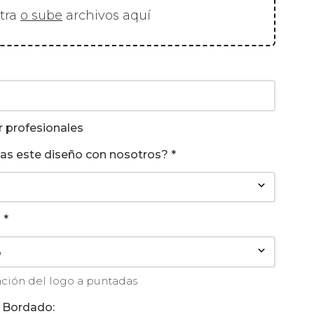
stra
o sube
archivos aquí
r profesionales
das este diseño con nosotros?
*
s
*
zación del logo a puntadas
 Bordado: