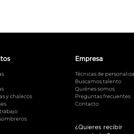
tos
Empresa
as
Técnicas de personaliz
Buscamos talento
as
Quiénes somos
s y chalecos
Preguntas frecuentes
nes
Contacto
trabajo
 sombreros
¿Quieres recibir