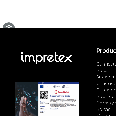
Produc
Camiset
Polos
Sudader
Chaqueta
Pantalo
Ropa de 
Gorras y
Bolsas
Mochilas