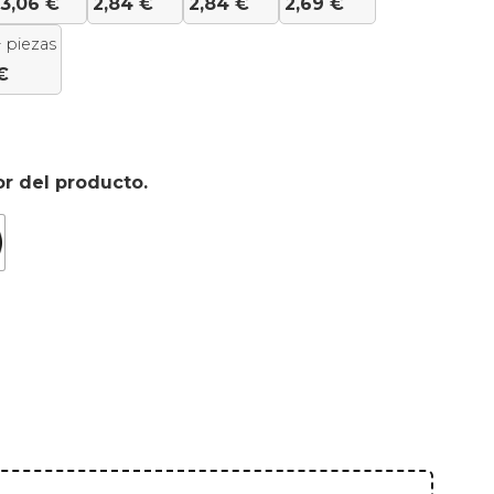
3,06
€
2,84
€
2,84
€
2,69
€
 piezas
€
or del producto.