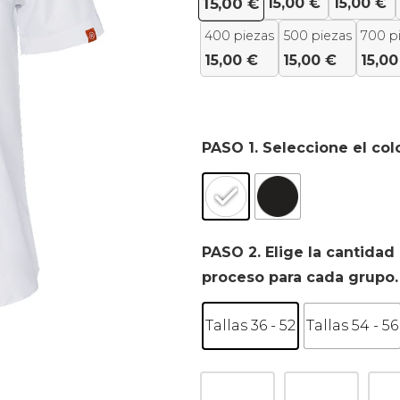
15,00
€
15,00
€
15,00
€
400 piezas
500 piezas
700 p
15,00
€
15,00
€
15,0
PASO 1. Seleccione el col
PASO 2. Elige la cantidad 
proceso para cada grupo.
Tallas 36 - 52
Tallas 54 - 56