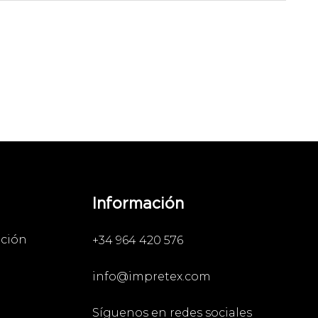
Información
ación
+34 964 420 576
info@impretex.com
Síguenos en redes sociales