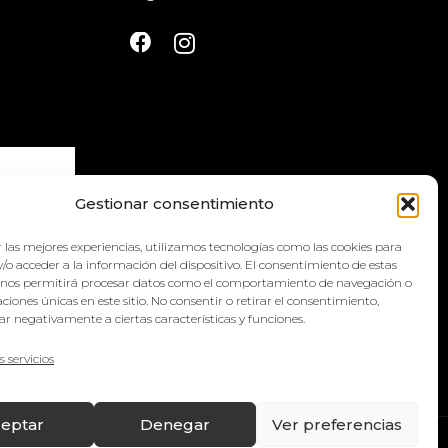
Gestionar consentimiento
 las mejores experiencias, utilizamos tecnologías como las cookies para
la
política
/o acceder a la información del dispositivo. El consentimiento de estas
 nos permitirá procesar datos como el comportamiento de navegación o
caciones únicas en este sitio. No consentir o retirar el consentimiento,
r negativamente a ciertas características y funciones.
s servicios
eptar
Denegar
Ver preferencias