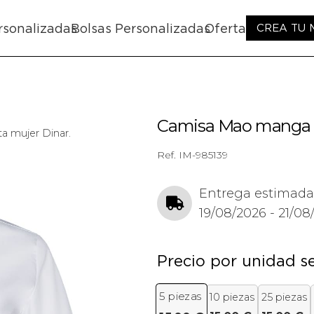
rsonalizadas
Bolsas Personalizadas
Oferta
CREA TU
Camisa Mao manga c
 mujer Dinar.
Ref.
IM-985139
Entrega estimada
19/08/2026 - 21/08
Precio por unidad s
5
piezas
10 piezas
25 piezas