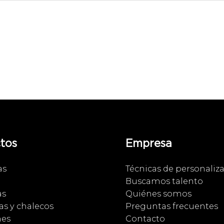
tos
Empresa
as
Técnicas de personaliz
Buscamos talento
as
Quiénes somos
s y chalecos
Preguntas frecuentes
nes
Contacto