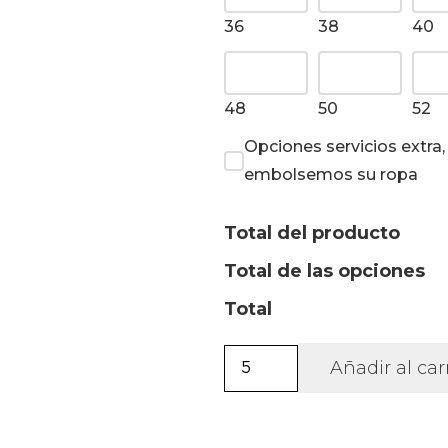
36
38
40
48
50
52
Opciones servicios extra
embolsemos su ropa
Total del producto
Total de las opciones
Total
Camisa
Añadir al car
Mao
manga
corta