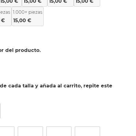
15,00
€
15,00
€
15,00
€
15,00
€
iezas
1.000+ piezas
0
€
15,00
€
or del producto.
de cada talla y añada al carrito, repite este