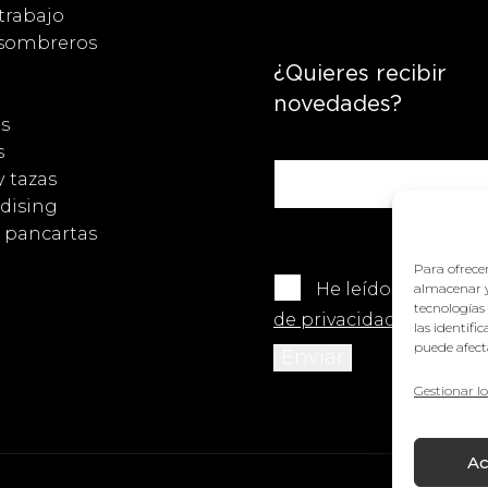
trabajo
 sombreros
¿Quieres recibir
novedades?
s
s
y tazas
dising
y pancartas
Para ofrecer
He leído y acepto 
almacenar y
tecnologías
de privacidad
.
las identifi
puede afecta
Gestionar lo
Ac