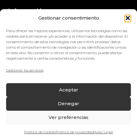
Información
Gestionar consentimiento
+34 964 420 576
Para ofrecer las mejores experiencias, utilizamos tecnologías como las
info@impretex.com
cookies para almacenar y/o acceder a la información del dispositivo. El
consentimiento de estas tecnologías nos permitirá procesar datos
como el comportamiento de navegación o las identificaciones únicas
Síguenos en redes sociales
en este sitio. No consentir o retirar el consentimiento, puede afectar
negativamente a ciertas características y funciones.
Gestionar los servicios
© Impretex
Aceptar
Aviso Legal
Denegar
Política de cookies
Ver preferencias
Política de privacidad
¿Quieres hablar con nosotros?
Política de Compras y Devoluciones
Política de cookies
Política de privacidad
Aviso Legal