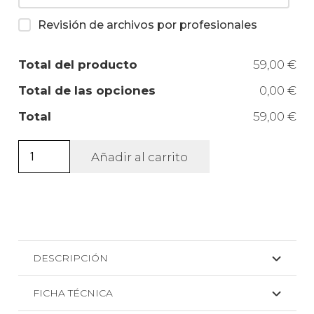
Revisión de archivos por profesionales
Total del producto
59,00 €
Total de las opciones
0,00 €
Total
59,00 €
Roll
Añadir al carrito
-
up
publicitario
cantidad
DESCRIPCIÓN
FICHA TÉCNICA