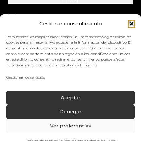
Información
Gestionar consentimiento
+34 964 420 576
Para ofrecer las mejores experiencias, utilizamos tecnologías como las
info@impretex.com
cookies para almacenar y/o acceder a la información del dispositivo. El
consentimiento de estas tecnologías nos permitirá procesar datos
como el comportamiento de navegación o las identificaciones únicas
Síguenos en redes sociales
en este sitio. No consentir o retirar el consentimiento, puede afectar
negativamente a ciertas características y funciones.
Gestionar los servicios
© Impretex
Aceptar
Aviso Legal
Denegar
Política de cookies
Ver preferencias
Política de privacidad
¿Quieres hablar con nosotros?
Política de Compras y Devoluciones
Política de cookies
Política de privacidad
Aviso Legal