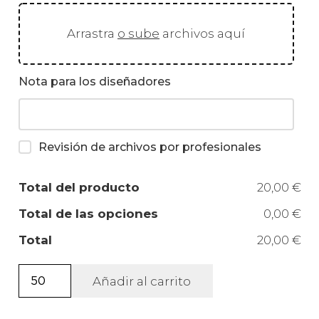
Arrastra
o sube
archivos aquí
Nota para los diseñadores
Revisión de archivos por profesionales
Total del producto
20,00 €
Total de las opciones
0,00 €
Total
20,00 €
Pegatina
Añadir al carrito
con
silueta