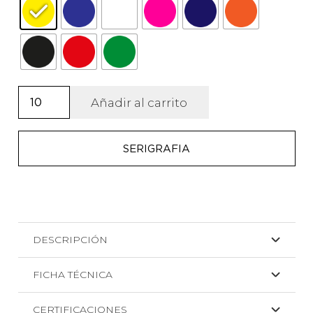
Paraguas
Añadir al carrito
de
poliéster
SERIGRAFIA
con
8
paneles
tamaño
XL.
DESCRIPCIÓN
Panan
cantidad
FICHA TÉCNICA
CERTIFICACIONES