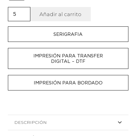
Neceser
Añadir al carrito
de
algodón
SERIGRAFIA
con
asa
de
IMPRESIÓN PARA TRANSFER
mano
DIGITAL – DTF
colgadora
Nasbil
IMPRESIÓN PARA BORDADO
cantidad
DESCRIPCIÓN