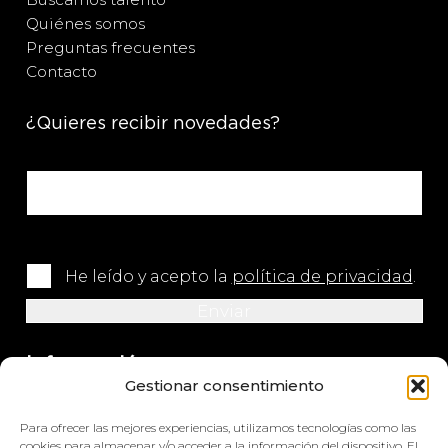
Quiénes somos
Preguntas frecuentes
Contacto
¿Quieres recibir novedades?
He leído y acepto la
política de privacidad
.
Información
Gestionar consentimiento
+34 964 420 576
Para ofrecer las mejores experiencias, utilizamos tecnologías como las
info@impretex.com
cookies para almacenar y/o acceder a la información del dispositivo. El