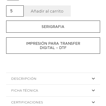
Riñonera
Añadir al carrito
de
nylon
SERIGRAFIA
reciclado
repelente
al
IMPRESIÓN PARA TRANSFER
agua
DIGITAL – DTF
cantidad
DESCRIPCIÓN
FICHA TÉCNICA
CERTIFICACIONES