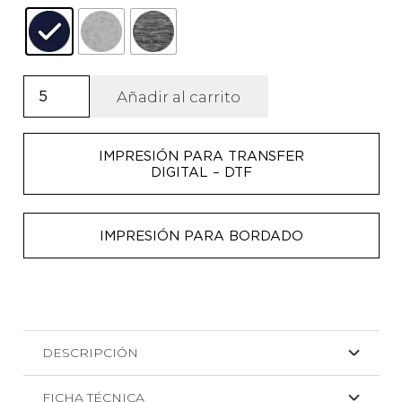
Mochila
Añadir al carrito
para
portátil
IMPRESIÓN PARA TRANSFER
de
DIGITAL – DTF
poliéster
en
acabado
IMPRESIÓN PARA BORDADO
jaspeado
Chucao
cantidad
DESCRIPCIÓN
FICHA TÉCNICA