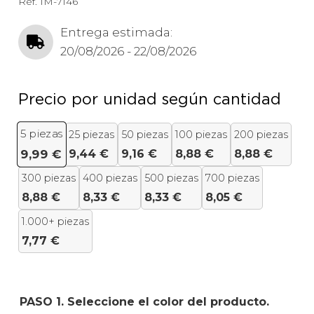
Ref.
IM-7146
Entrega estimada:
20/08/2026 - 22/08/2026
Precio por unidad según cantidad
5
piezas
25 piezas
50 piezas
100 piezas
200 piezas
9,44
€
9,16
€
8,88
€
8,88
€
9,99
€
300 piezas
400 piezas
500 piezas
700 piezas
8,88
€
8,33
€
8,33
€
8,05
€
1.000+ piezas
7,77
€
PASO 1. Seleccione el color del producto.