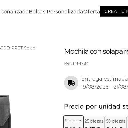
rsonalizadas
Bolsas Personalizadas
Oferta
CREA TU
n 600D RPET Solap
Mochila con solapa 
Ref.
IM-1784
Entrega estimada
19/08/2026 - 21/08
Precio por unidad s
5
piezas
25 piezas
50 piezas