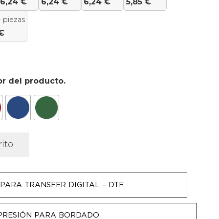
6,24
€
6,24
€
6,24
€
5,85
€
 piezas
€
or del producto.
rito
PARA TRANSFER DIGITAL – DTF
PRESIÓN PARA BORDADO