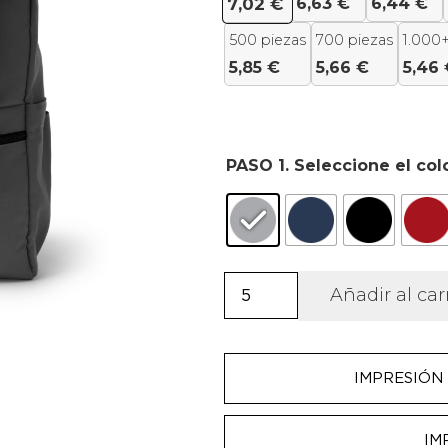
6,63
€
6,44
€
7,02
€
500 piezas
700 piezas
1.000+
5,85
€
5,66
€
5,46
PASO 1. Seleccione el col
Mochila
Añadir al car
con
solapa
realizada
IMPRESIÓN 
en
600D
IM