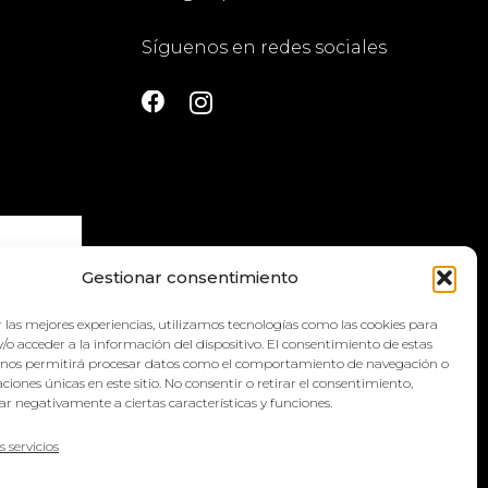
Síguenos en redes sociales
Gestionar consentimiento
 las mejores experiencias, utilizamos tecnologías como las cookies para
la
política
/o acceder a la información del dispositivo. El consentimiento de estas
 nos permitirá procesar datos como el comportamiento de navegación o
caciones únicas en este sitio. No consentir o retirar el consentimiento,
r negativamente a ciertas características y funciones.
s servicios