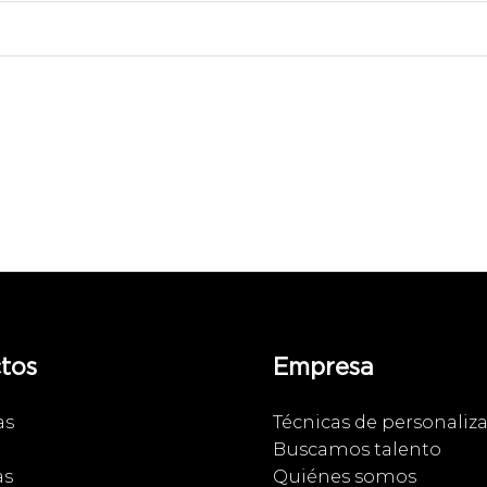
tos
Empresa
as
Técnicas de personaliz
Buscamos talento
as
Quiénes somos