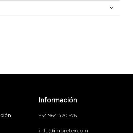
Información
ación
+34 964 420 576
info@impretex.com