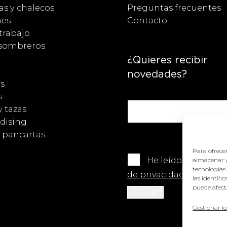
s y chalecos
Preguntas frecuentes
nes
Contacto
trabajo
 sombreros
¿Quieres recibir
novedades?
s
s
y tazas
dising
y pancartas
Para ofrecer
He leído y acepto 
almacenar y
tecnologías
de privacidad
.
las identifi
puede afecta
Gestionar lo