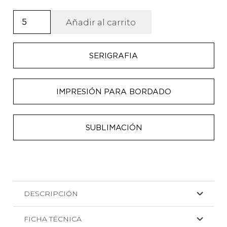
Toalla
Añadir al carrito
de
microfibra
SERIGRAFIA
Bay
cantidad
IMPRESIÓN PARA BORDADO
SUBLIMACIÓN
DESCRIPCIÓN
FICHA TÉCNICA