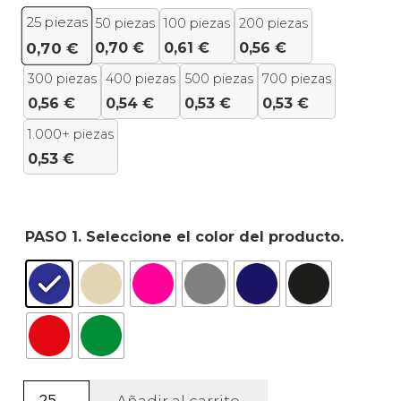
25
piezas
50 piezas
100 piezas
200 piezas
0,70
€
0,61
€
0,56
€
0,70
€
300 piezas
400 piezas
500 piezas
700 piezas
0,56
€
0,54
€
0,53
€
0,53
€
1.000+ piezas
0,53
€
PASO 1. Seleccione el color del producto.
Monedero
Añadir al carrito