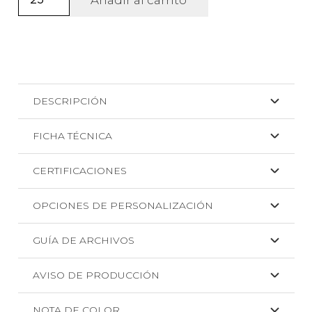
de
poliéster
Nelsom
cantidad
DESCRIPCIÓN
FICHA TÉCNICA
CERTIFICACIONES
OPCIONES DE PERSONALIZACIÓN
GUÍA DE ARCHIVOS
AVISO DE PRODUCCIÓN
NOTA DE COLOR