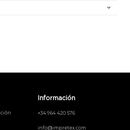
Información
ación
+34 964 420 576
info@impretex.com