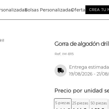
rsonalizadas
Bolsas Personalizadas
Oferta
CREA TU
ill
Gorra de algodón dril
Ref.
IM-B15
Entrega estimada
19/08/2026 - 21/08
Precio por unidad s
5
piezas
25 piezas
50 piezas