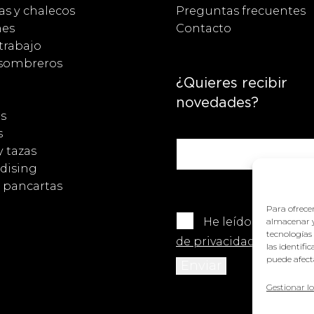
s y chalecos
Preguntas frecuentes
nes
Contacto
trabajo
 sombreros
¿Quieres recibir
novedades?
s
s
y tazas
dising
y pancartas
Para ofrecer
He leído y acepto 
almacenar y
tecnologías
de privacidad
.
las identifi
puede afecta
Gestionar lo