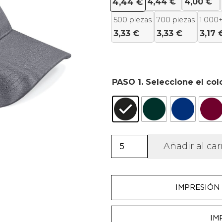
4,44
€
4,00
€
4,44
€
500 piezas
700 piezas
1.000+
3,33
€
3,33
€
3,17
PASO 1. Seleccione el col
Gorra
Añadir al car
de
algodón
drill
IMPRESIÓN 
cantidad
IM