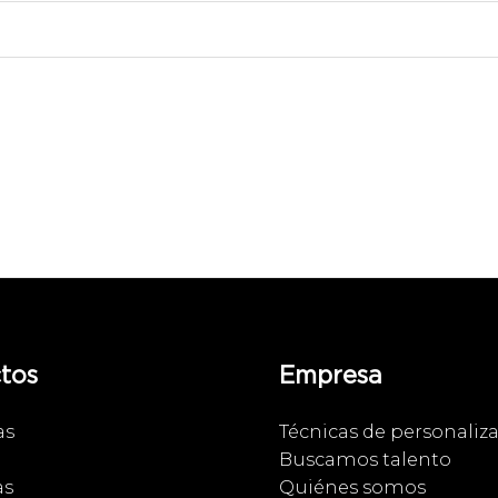
tos
Empresa
as
Técnicas de personaliz
Buscamos talento
as
Quiénes somos