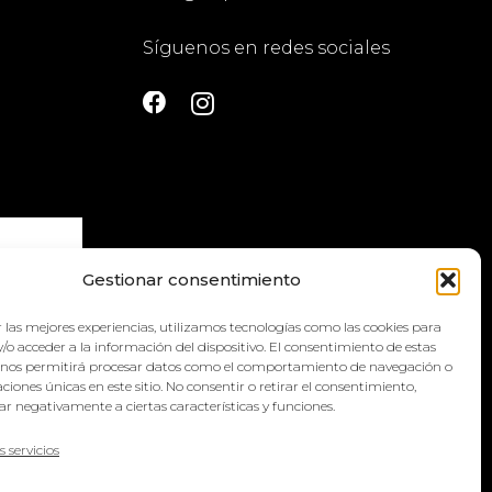
Síguenos en redes sociales
Gestionar consentimiento
 las mejores experiencias, utilizamos tecnologías como las cookies para
la
política
/o acceder a la información del dispositivo. El consentimiento de estas
 nos permitirá procesar datos como el comportamiento de navegación o
caciones únicas en este sitio. No consentir o retirar el consentimiento,
r negativamente a ciertas características y funciones.
s servicios