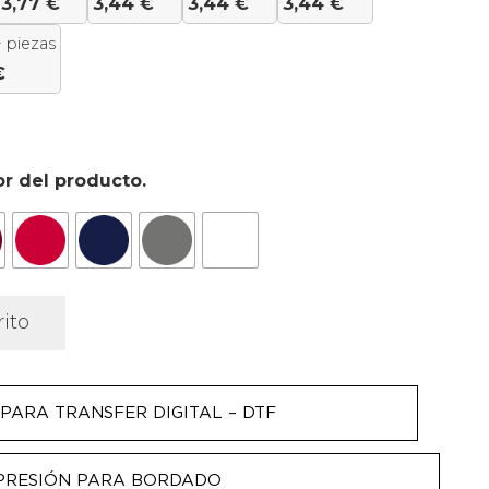
3,77
€
3,44
€
3,44
€
3,44
€
 piezas
€
or del producto.
rito
PARA TRANSFER DIGITAL – DTF
PRESIÓN PARA BORDADO