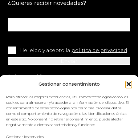
¿Quieres recibir novedades?
He leído y acepto la
política de privacidad
.
Información
Gestionar consentimiento
+34 964 420 576
Para ofrecer las mejores experiencias, utilizamos tecnologías como las
info@impretex.com
cookies para almacenar y/o acceder a la información del dispositivo. El
consentimiento de estas tecnologías nos permitirá procesar datos
como el comportamiento de navegación o las identificaciones únicas
Síguenos en redes sociales
en este sitio. No consentir o retirar el consentimiento, puede afectar
negativamente a ciertas características y funciones.
Gestionar los servicios