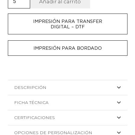
Añadir al carrito
de
5
IMPRESIÓN PARA TRANSFER
paneles
DIGITAL – DTF
de
algodón
Fred
IMPRESIÓN PARA BORDADO
cantidad
DESCRIPCIÓN
FICHA TÉCNICA
CERTIFICACIONES
OPCIONES DE PERSONALIZACIÓN