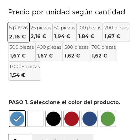
Precio por unidad según cantidad
5
piezas
25 piezas
50 piezas
100 piezas
200 piezas
2,16
€
1,94
€
1,84
€
1,67
€
2,16
€
300 piezas
400 piezas
500 piezas
700 piezas
1,67
€
1,67
€
1,62
€
1,62
€
1.000+ piezas
1,54
€
PASO 1. Seleccione el color del producto.
Gorra