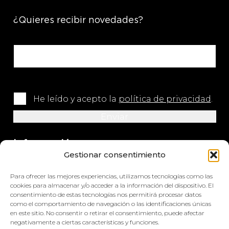
¿Quieres recibir novedades?
He leído y acepto la
política de privacidad
.
Información
Gestionar consentimiento
+34 964 420 576
Para ofrecer las mejores experiencias, utilizamos tecnologías como las
info@impretex.com
cookies para almacenar y/o acceder a la información del dispositivo. El
consentimiento de estas tecnologías nos permitirá procesar datos
como el comportamiento de navegación o las identificaciones únicas
Síguenos en redes sociales
en este sitio. No consentir o retirar el consentimiento, puede afectar
negativamente a ciertas características y funciones.