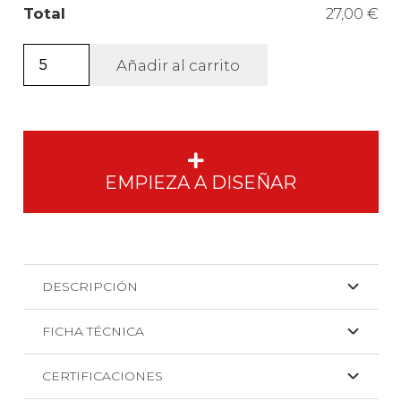
Total
27,00 €
Camiseta
Añadir al carrito
Deportiva
Montecarlo
L-
S
manga
EMPIEZA A DISEÑAR
larga
niño.
cantidad
DESCRIPCIÓN
FICHA TÉCNICA
CERTIFICACIONES