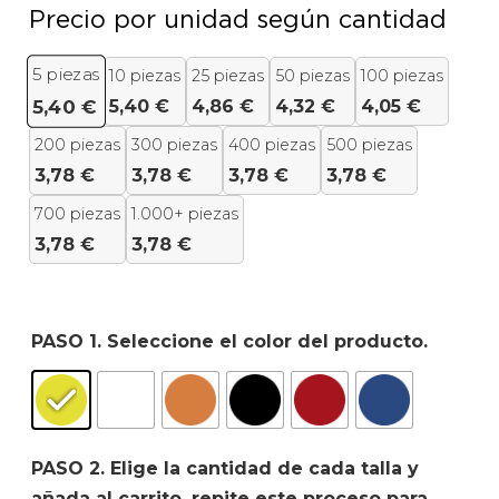
Precio por unidad según cantidad
5
piezas
10 piezas
25 piezas
50 piezas
100 piezas
5,40
€
4,86
€
4,32
€
4,05
€
5,40
€
200 piezas
300 piezas
400 piezas
500 piezas
3,78
€
3,78
€
3,78
€
3,78
€
700 piezas
1.000+ piezas
3,78
€
3,78
€
PASO 1. Seleccione el color del producto.
PASO 2. Elige la cantidad de cada talla y
añada al carrito, repite este proceso para