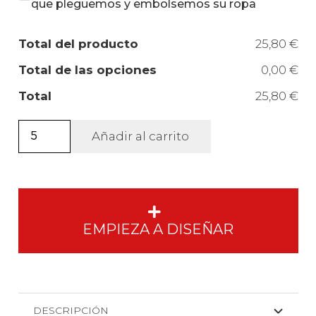
que pleguemos y embolsemos su ropa
Total del producto
25,80 €
Total de las opciones
0,00 €
Total
25,80 €
Camiseta
Añadir al carrito
Deportiva
Shanghai
manga
corta
niño.
EMPIEZA A DISEÑAR
cantidad
DESCRIPCIÓN