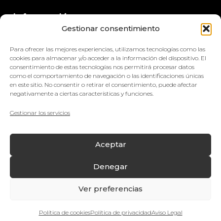
Información
Gestionar consentimiento
+34 964 420 576
Para ofrecer las mejores experiencias, utilizamos tecnologías como las
info@impretex.com
cookies para almacenar y/o acceder a la información del dispositivo. El
consentimiento de estas tecnologías nos permitirá procesar datos
como el comportamiento de navegación o las identificaciones únicas
Síguenos en redes sociales
en este sitio. No consentir o retirar el consentimiento, puede afectar
negativamente a ciertas características y funciones.
Gestionar los servicios
© Impretex
Aceptar
Aviso Legal
Denegar
Política de cookies
Ver preferencias
Política de privacidad
¿Quieres hablar con nosotros?
Política de Compras y Devoluciones
Política de cookies
Política de privacidad
Aviso Legal