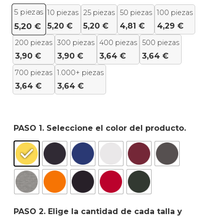
5
piezas
10 piezas
25 piezas
50 piezas
100 piezas
5,20
€
5,20
€
4,81
€
4,29
€
5,20
€
200 piezas
300 piezas
400 piezas
500 piezas
3,90
€
3,90
€
3,64
€
3,64
€
700 piezas
1.000+ piezas
3,64
€
3,64
€
PASO 1. Seleccione el color del producto.
PASO 2. Elige la cantidad de cada talla y