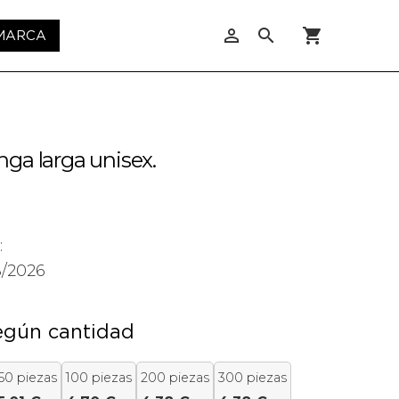
person_outline
search
shopping_cart
 MARCA
ga larga unisex.
:
8/2026
egún cantidad
50 piezas
100 piezas
200 piezas
300 piezas