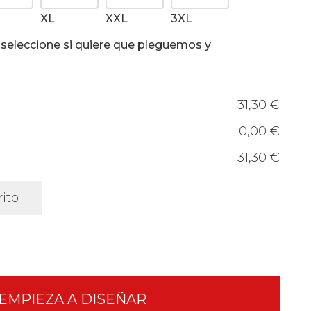
XL
XXL
3XL
, seleccione si quiere que pleguemos y
31,30 €
0,00 €
31,30 €
rito
EMPIEZA A DISEÑAR