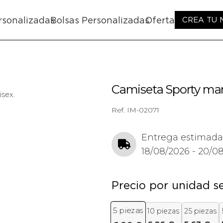
rsonalizadas
Bolsas Personalizadas
Oferta
CREA TU
Camiseta Sporty man
sex.
Ref.
IM-02071
Entrega estimada
18/08/2026 - 20/0
Precio por unidad s
5
piezas
10 piezas
25 piezas