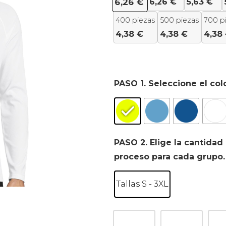
6,26
€
5,63
€
6,26
€
400 piezas
500 piezas
700 p
4,38
€
4,38
€
4,38
PASO 1. Seleccione el col
PASO 2. Elige la cantidad 
proceso para cada grupo.
Tallas S - 3XL