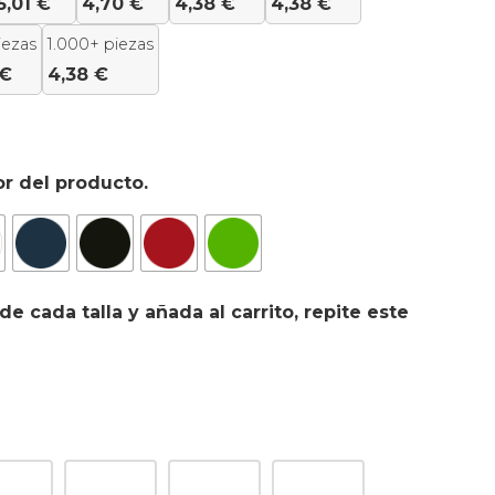
5,01
€
4,70
€
4,38
€
4,38
€
iezas
1.000+ piezas
€
4,38
€
or del producto.
de cada talla y añada al carrito, repite este