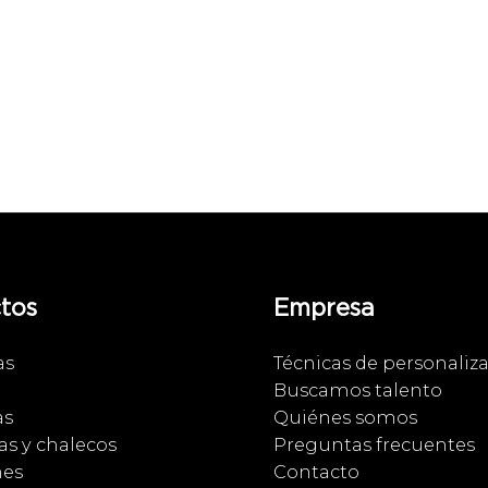
tos
Empresa
as
Técnicas de personaliz
Buscamos talento
as
Quiénes somos
s y chalecos
Preguntas frecuentes
nes
Contacto