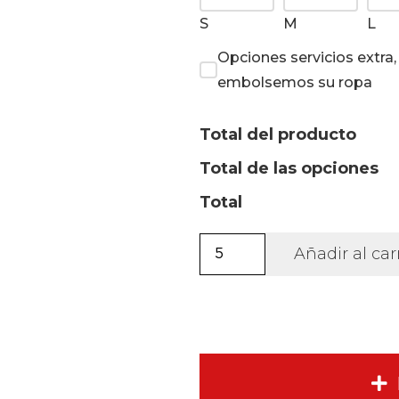
S
M
L
Opciones servicios extra
embolsemos su ropa
Total del producto
Total de las opciones
Total
Camiseta
Añadir al car
Sporty
manga
larga
unisex.
cantidad