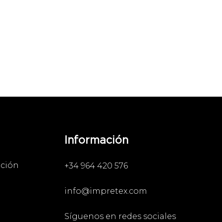
Información
ación
+34 964 420 576
info@impretex.com
Síguenos en redes sociales