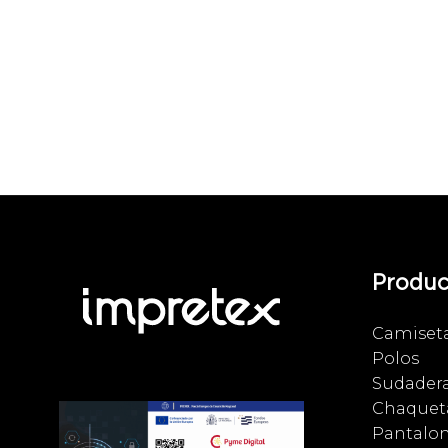
Produc
Camiset
Polos
Sudader
Chaqueta
Pantalo