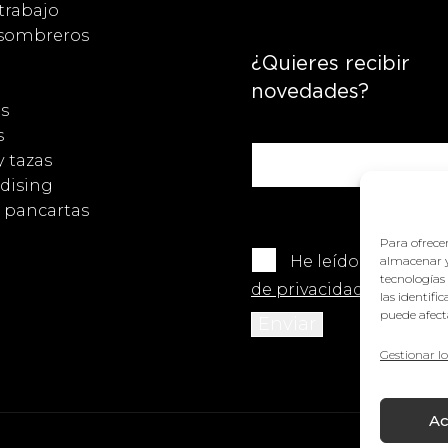
trabajo
 sombreros
¿Quieres recibir
novedades?
s
s
y tazas
dising
y pancartas
Para ofrecer
He leído y acepto 
almacenar y
tecnologías
de privacidad
.
las identifi
puede afecta
Gestionar lo
Ac