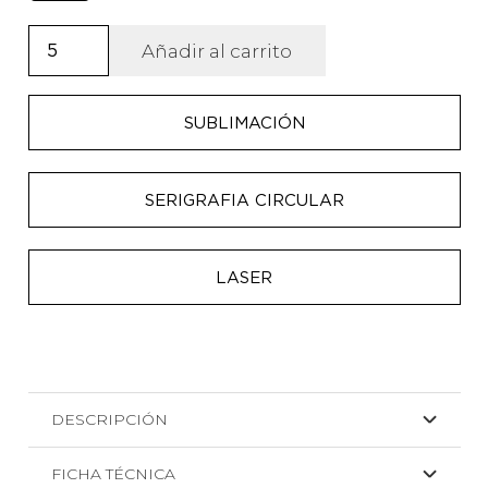
Bidón
Añadir al carrito
térmico
de
SUBLIMACIÓN
acero
de
1000ml
SERIGRAFIA CIRCULAR
Heyman
cantidad
LASER
DESCRIPCIÓN
FICHA TÉCNICA