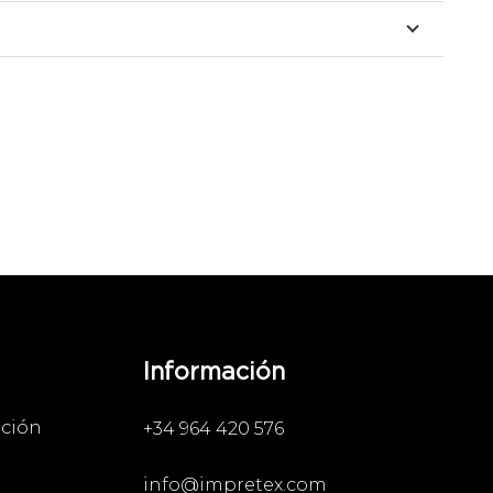
Información
ación
+34 964 420 576
info@impretex.com