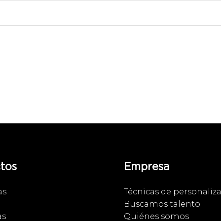
tos
Empresa
as
Técnicas de personaliz
Buscamos talento
as
Quiénes somos