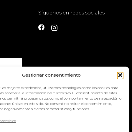
Síguenos en redes sociales
Gestionar consentimiento
 las mejores experiencias, utilizamos tecnologías como las cookies para
la
política
/o acceder a la información del dispositivo. El consentimiento de estas
 nos permitirá procesar datos como el comportamiento de navegación o
caciones únicas en este sitio. No consentir o retirar el consentimiento,
r negativamente a ciertas características y funciones.
s servicios