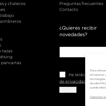
s y chalecos
Preguntas frecuentes
nes
Contacto
trabajo
 sombreros
¿Quieres recibir
novedades?
s
s
y tazas
dising
y pancartas
Para ofrecer
He leído y acepto 
almacenar y
tecnologías
de privacidad
.
las identifi
puede afecta
Gestionar lo