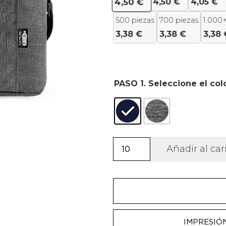
4,50
€
4,05
€
4,50
€
500 piezas
700 piezas
1.000+
3,38
€
3,38
€
3,38
PASO 1. Seleccione el col
Nevera
Añadir al car
de
poliéster
reciclado
Bismar
cantidad
IMPRESIÓ