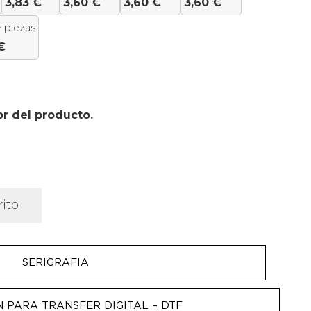
3,83
€
3,60
€
3,60
€
3,60
€
 piezas
€
or del producto.
rito
SERIGRAFIA
N PARA TRANSFER DIGITAL – DTF