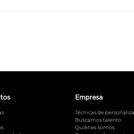
tos
Empresa
as
Técnicas de personaliz
Buscamos talento
as
Quiénes somos