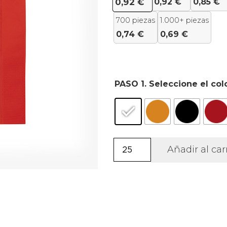
0,92
€
0,85
€
0,92
€
700 piezas
1.000+ piezas
0,74
€
0,69
€
PASO 1. Seleccione el col
Bolsa
Añadir al car
non-
woven
gran
tamaño
Barnet