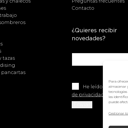
s y chalecos
Preguntas frecuentes
nes
Contacto
trabajo
 sombreros
¿Quieres recibir
novedades?
s
s
y tazas
dising
y pancartas
Para ofrecer
He leído y acepto 
almacenar y
tecnologías
de privacidad
.
las identifi
puede afecta
Gestionar lo