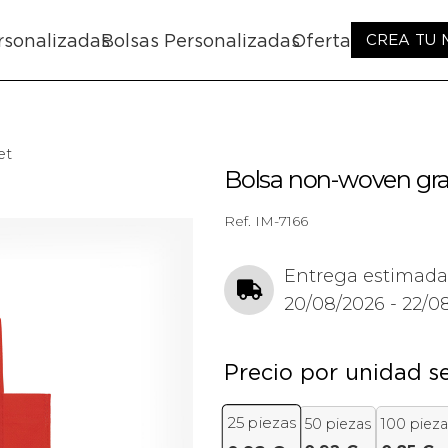
rsonalizadas
Bolsas Personalizadas
Oferta
CREA TU
et
Bolsa non-woven gr
Ref.
IM-7166
Entrega estimada
20/08/2026 - 22/0
Precio por unidad s
25
piezas
50 piezas
100 pieza