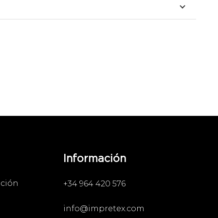
Información
ación
+34 964 420 576
info@impretex.com