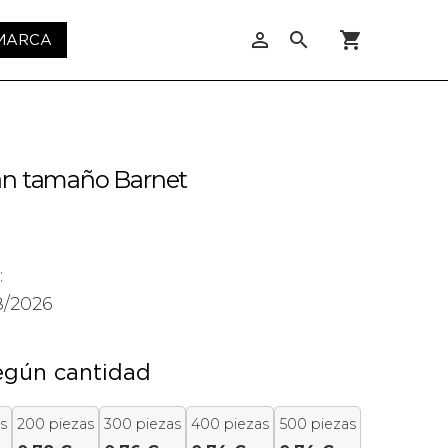
person_outline
search
shopping_cart
 MARCA
an tamaño Barnet
:
8/2026
egún cantidad
s
200 piezas
300 piezas
400 piezas
500 piezas