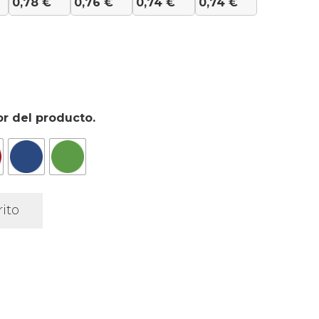
0,78
€
0,76
€
0,74
€
0,74
€
or del producto.
rito