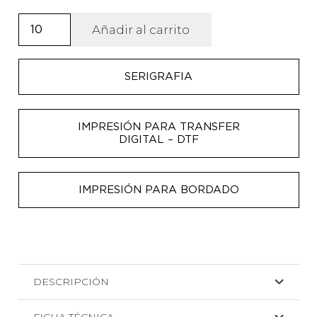
Bolsa
Añadir al carrito
100%
algodón
SERIGRAFIA
reciclado
asas
largas
IMPRESIÓN PARA TRANSFER
Rivoli
DIGITAL – DTF
cantidad
IMPRESIÓN PARA BORDADO
DESCRIPCIÓN
FICHA TÉCNICA